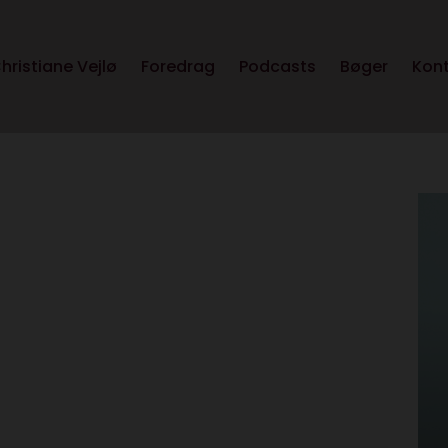
hristiane Vejlø
Foredrag
Podcasts
Bøger
Kon