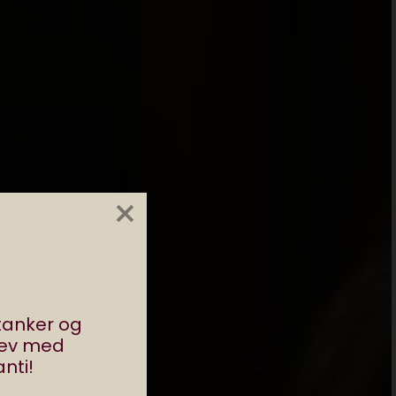
×
stanker og
rev med
nti!