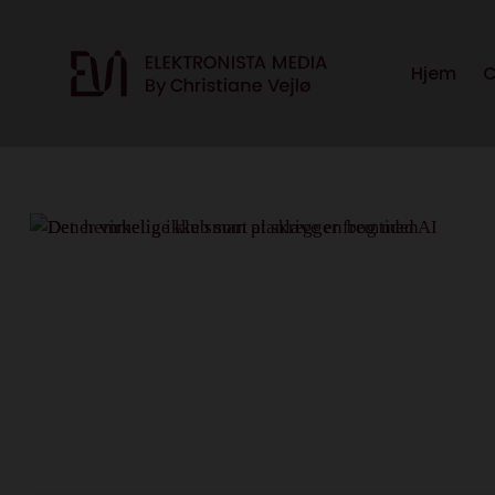
Hjem
C