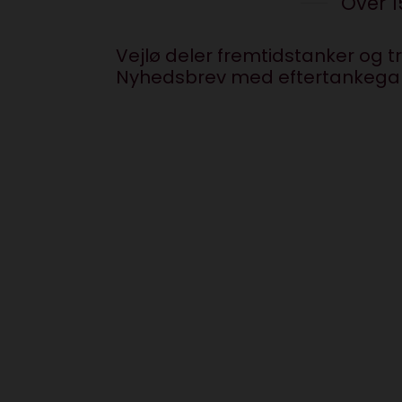
Over 1
Vejlø deler fremtidstanker og 
Nyhedsbrev med eftertankegar