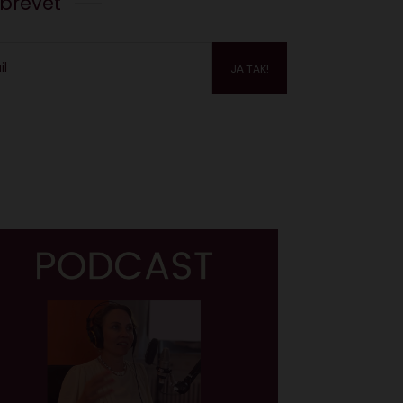
sbrevet
il