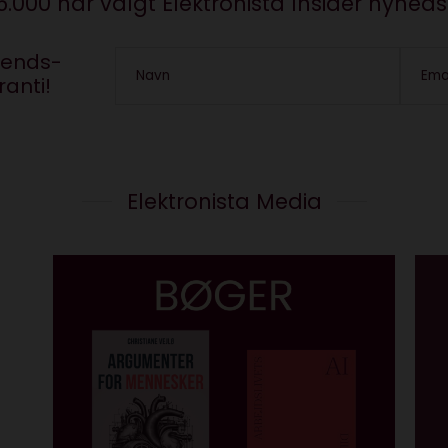
5.000 har valgt Elektronista Insider nyhed
trends-
Navn
Ema
anti!
Elektronista Media