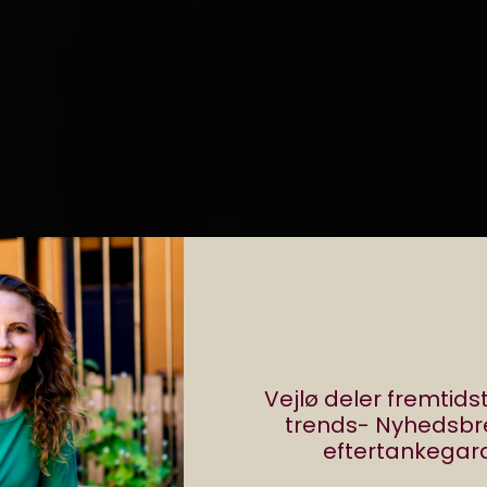
Vejlø deler fremtid
trends- Nyhedsb
eftertankegara