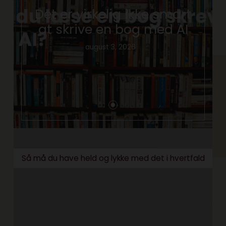
Det er virkelig ikke smart
at skrive en bog med AI
august 3, 2026
Så må du have held og lykke med det i hvertfald