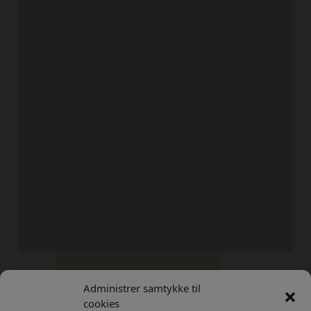
Administrer samtykke til
Kontakt
Privatlivs Politik
cookies