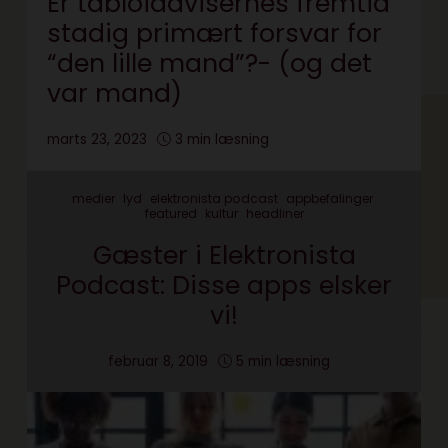
Er tabloidavisernes fremtid
stadig primært forsvar for
“den lille mand”?- (og det
var mand)
marts 23, 2023
3 min læsning
medier
lyd
elektronista podcast
appbefalinger
featured
kultur
headliner
Gæster i Elektronista
Podcast: Disse apps elsker
vi!
februar 8, 2019
5 min læsning