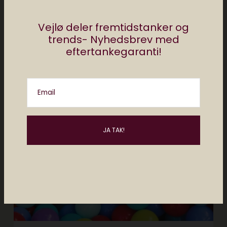
Vejlø deler fremtidstanker og
medier
tendenser
appbefalinger
featured
kultur
headliner
trends- Nyhedsbrev med
Digitale magasiner i
eftertankegaranti!
massevis
januar 11, 2019
2 min læsning
Email