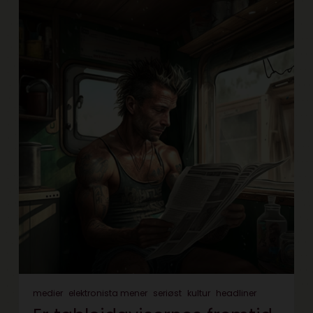
medier
elektronista mener
seriøst
kultur
headliner