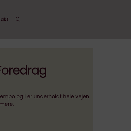
takt
 Foredrag
tempo og I er underholdt hele vejen
Christiane er e
 mere.
facilitere nær