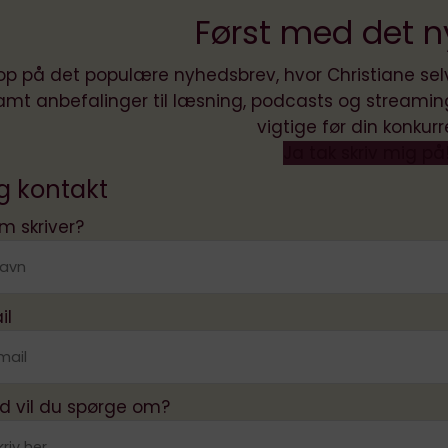
Først med det n
op på det populære nyhedsbrev, hvor Christiane selv
amt anbefalinger til læsning, podcasts og streamin
vigtige før din konkurr
Ja tak skriv mig på
g kontakt
m skriver?
il
d vil du spørge om?