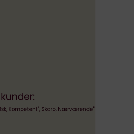
×
stanker og
rev med
nti!
 kunder:
isk, Kompetent", Skarp, Nærværende"