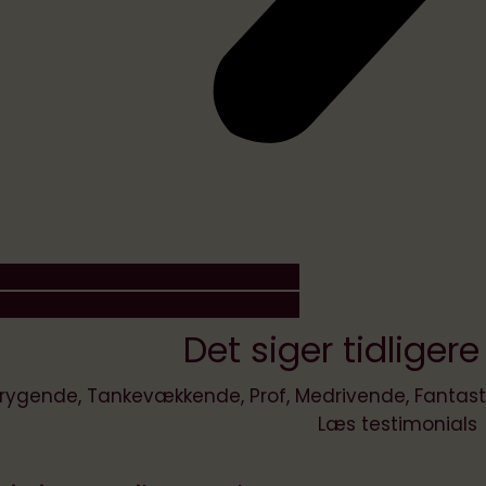
Vejlø deler fremtid
trends- Nyhedsb
eftertankegara
hvilke foredrag du kan booke her
international bookings click here
Email
Det siger tidligere
rrygende, Tankevækkende, Prof, Medrivende, Fantast
Læs testimonials