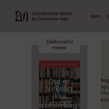
Hjem
C
Elektronista
mener
En
medi
bran
Det er
e i
Beg
virkelig
foran
og 
ikke
ring,
Kont
smart
og