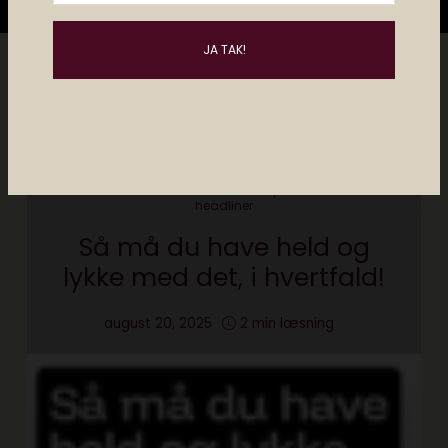
All
Elektronista Podcast
Elektronista Video
elektronista media
elektronista podcast
kultur
headliner
Så må du have held og
lykke med det, i hvertfald!
august 20, 2025
2 min læsning