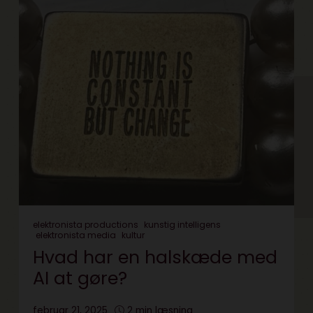
elektronista productions
kunstig intelligens
elektronista media
kultur
Hvad har en halskæde med
AI at gøre?
februar 21, 2025
2 min læsning