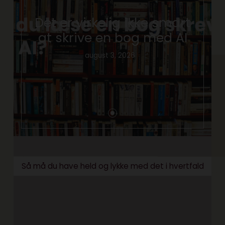
Det er virkelig ikke smart
at skrive en bog med AI
august 3, 2026
Så må du have held og lykke med det i hvertfald