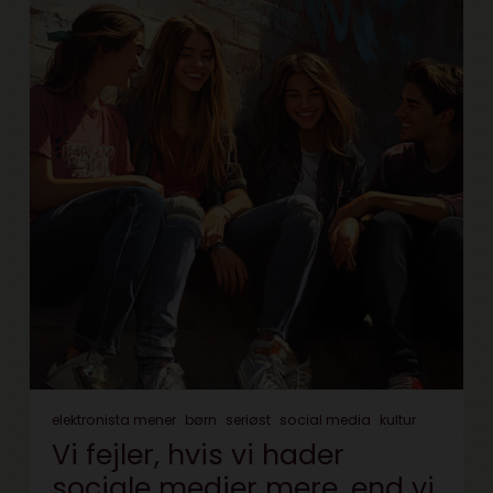
elektronista mener
børn
seriøst
social media
kultur
Vi fejler, hvis vi hader
sociale medier mere, end vi