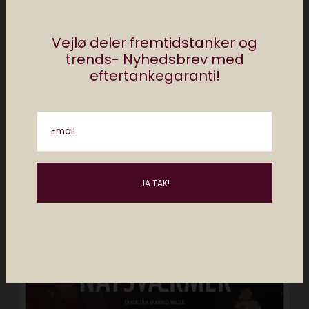
nogensinde har lavet
februar 25, 2021
5 min læsning
Vejlø deler fremtidstanker og
trends- Nyhedsbrev med
eftertankegaranti!
Email