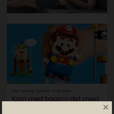
børn
gaming
gadgets
living
kultur
Kom med bagom det mest
×
ambitiøse projekt LEGO