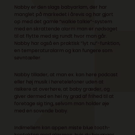
Nabby er den slags babyarlam, der har
manglet på markedet i årevis og har gjort
op med det gamle ”walkie talkie”-system
med en skrattende alarm man er nødsaget
til at flytte med sig rundt hvor man går.
Nabby har også en praktisk ”lyt nu”-funktion,
en temperaturalarm og kan fungere som
søvntæller.
Nabby tillader, at man ex. kan høre podcast
eller høj musik i høretelefoner uden at
risikere at overhøre, at baby græder, og
giver dermed en hel ny grad af frihed til at
foretage sig ting, selvom man holder øje
med en sovende baby.
Indimellem kan appen miste blue tooth-
kontakten med alarmen, hvis du bevæger