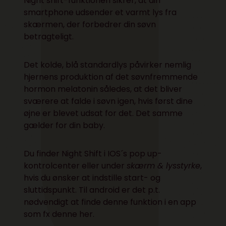
Night shift-funktionen sikrer, at din
smartphone udsender et varmt lys fra
skærmen, der forbedrer din søvn
betragteligt.
Det kolde, blå standardlys påvirker nemlig
hjernens produktion af det søvnfremmende
hormon melatonin således, at det bliver
sværere at falde i søvn igen, hvis først dine
øjne er blevet udsat for det. Det samme
gælder for din baby.
Du finder Night Shift i IOS´s pop up-
kontrolcenter eller under
skærm & lysstyrke
,
hvis du ønsker at indstille start- og
sluttidspunkt. Til android er det p.t.
nødvendigt at finde denne funktion i en app
som fx denne
her
.