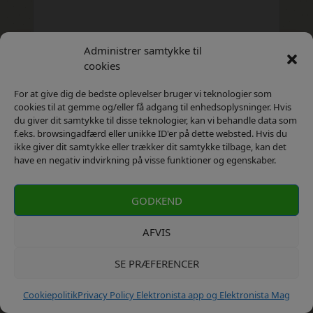
Administrer samtykke til
cookies
For at give dig de bedste oplevelser bruger vi teknologier som
cookies til at gemme og/eller få adgang til enhedsoplysninger. Hvis
du giver dit samtykke til disse teknologier, kan vi behandle data som
f.eks. browsingadfærd eller unikke ID'er på dette websted. Hvis du
ikke giver dit samtykke eller trækker dit samtykke tilbage, kan det
have en negativ indvirkning på visse funktioner og egenskaber.
GODKEND
Please enter an answer in digits:
AFVIS
6 + 4 =
SE PRÆFERENCER
Cookiepolitik
Privacy Policy Elektronista app og Elektronista Mag