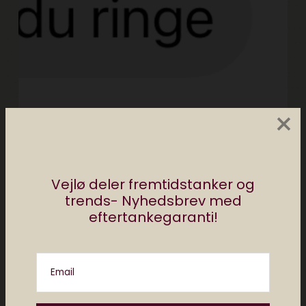
×
Vejlø deler fremtidstanker og
trends- Nyhedsbrev med
eftertankegaranti!
kunstig intelligens
humor
featured
kultur
headliner
Email
Vi har ingen vatrondeller