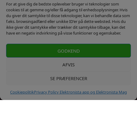
For at give dig de bedste oplevelser bruger vi teknologier som
cookies til at gemme og/eller få adgang til enhedsoplysninger. Hvis
du giver dit samtykke til disse teknologier, kan vi behandle data som
f.eks. browsingadfærd eller unikke ID'er på dette websted. Hvis du
ikke giver dit samtykke eller trækker dit samtykke tilbage, kan det
have en negativ indvirkning på visse funktioner og egenskaber.
Kontakt
Privatlivs Politik
GODKEND
AFVIS
SE PRÆFERENCER
Cookiepolitik
Privacy Policy Elektronista app og Elektronista Mag