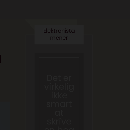
Elektronista
mener
d
Det er
Kære
virkelig
kultur
ikke
minist
smart
er- vi
at
skal
skrive
tale