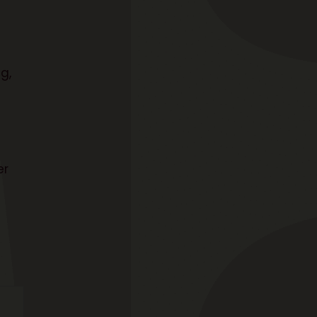
g,
×
er
stanker og
rev med
nti!