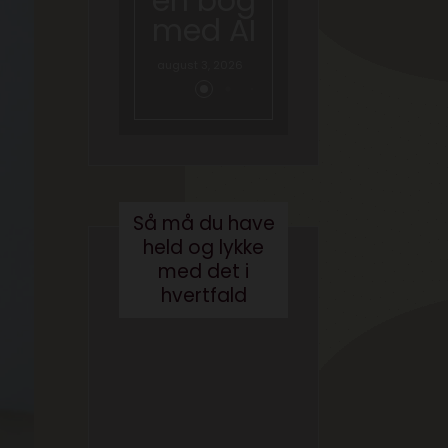
en bog
om AI
med AI
juni 26, 2026
august 3, 2026
Så må du have
held og lykke
med det i
hvertfald