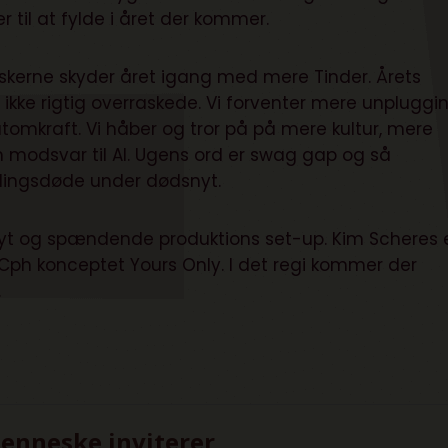
 til at fylde i året der kommer.
skerne skyder året igang med mere Tinder. Årets
 ikke rigtig overraskede. Vi forventer mere unpluggin
tomkraft. Vi håber og tror på på mere kultur, mere
 modsvar til AI. Ugens ord er swag gap og så
dlingsdøde under dødsnyt.
 nyt og spændende produktions set-up. Kim Scheres 
ph konceptet Yours Only. I det regi kommer der
s.
Vejlø deler fremtid
trends- Nyhedsb
eftertankegara