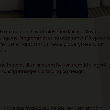
ykke med det i hvertfald- med Kristina May og
er vingerne. Programmet er nu udkommet i 19 episode
tiv. Det er fantastisk at møde glade lyttere rundt
med!
e i studiet til en snak om hvilken fremtid vi egentli
r kunstig intelligens, branding og design,
n Håb versus frygt? 2026 trends. Her gennemgår vi