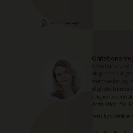
af
christiane vejlø
Christiane Vej
Christiane er d
eksperter i digi
mennesker og te
digitale trends 
religionsvidens
dataetisk råd. F
Posts by Christiane 