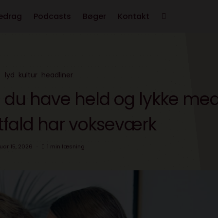
edrag
Podcasts
Bøger
Kontakt
lyd
kultur
headliner
du have held og lykke me
rtfald har vokseværk
uar 15, 2026
1 min læsning