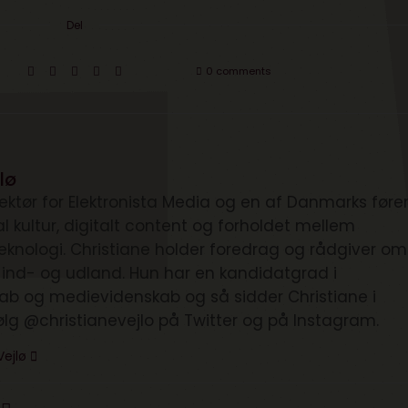
Del
0 comments
lø
irektør for Elektronista Media og en af Danmarks før
tal kultur, digitalt content og forholdet mellem
knologi. Christiane holder foredrag og rådgiver om
i ind- og udland. Hun har en kandidatgrad i
kab og medievidenskab og så sidder Christiane i
ølg @christianevejlo på Twitter og på Instagram.
Vejlø