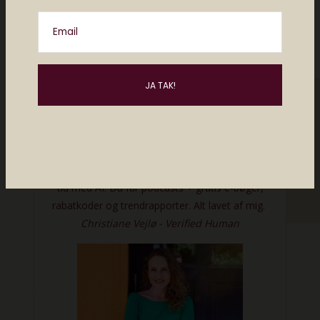
mobilfri zoner i hjemmet, som for eksempel
soveværelset og stuen, samt et mobilfrit
Email
tidsrum i de sidste to timer af dagen før, at
man går i seng.