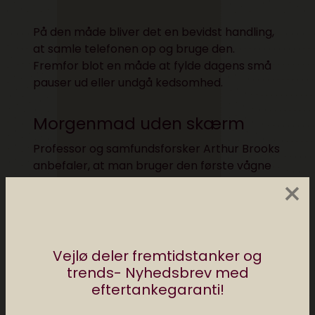
På den måde bliver det en bevidst handling,
at samle telefonen op og bruge den.
Fremfor blot en måde at fylde dagens små
pauser ud eller undgå kedsomhed.
Morgenmad uden skærm
Professor og samfundsforsker Arthur Brooks
anbefaler, at man bruger
den første vågne
×
time af døgnet uden sin telefon
.
Det er med til at sætte en stemning for
resten af dagen: Nemlig at telefonen ikke er
Vejlø deler fremtidstanker og
essentiel, og omverden sagtens kan vente
trends- Nyhedsbrev med
lidt endnu.
eftertankegaranti!
Ligeledes anbefaler han at man laver