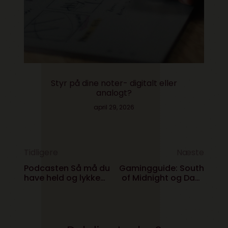
Styr på dine noter- digitalt eller
analogt?
april 29, 2026
Tidligere
Næste
Podcasten Så må du
Gamingguide: South
have held og lykke
of Midnight og Days
med det i hvertfald
Gone Remastered
har vokseværk