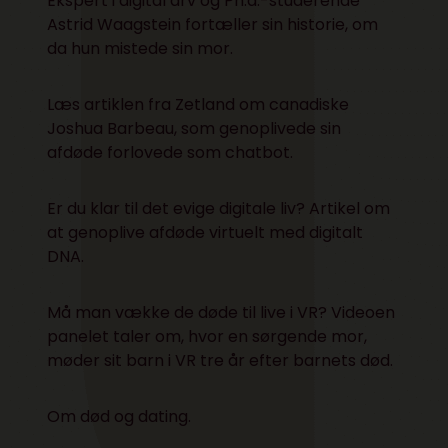
Ekspert i digital arv og Ph.d.-studerende
Astrid Waagstein fortæller
sin historie, om
da hun mistede sin mor
.
Læs artiklen fra Zetland om
canadiske
Joshua Barbeau, som genoplivede sin
afdøde forlovede som chatbot
.
Er du klar til det evige digitale liv?
Artikel om
at genoplive afdøde virtuelt med digitalt
DNA.
Må man vække de døde til live i VR?
Videoen
panelet taler om, hvor en sørgende mor,
møder sit barn i VR tre år efter barnets død.
Om
død og dating
.