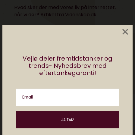
Hvad sker der med vores liv på internettet,
når vi dør?
Artikel fra Videnskab.dk
×
Guide
til lukning af konto på Facebook.
Evigt liv – Din digitale efterdødsoplevelse
.
Vejlø deler fremtidstanker og
trends- Nyhedsbrev med
Ny service holder afdøde i live på nettet
.
eftertankegaranti!
Artikel fra The Guardian om
forskere der
arbejder på at opnå digital udødelighed
gennem AI
.
Email
Her finder du mere information om
digital arv og testamenter: