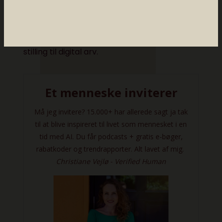
Astrid Waagsteins side
Digitalarv.dk
,
Testamente.dk
,
Landsforeningen Liv og død
,
HjulmanKaptain
om digital arv, personlig
historie fra
Begravelse Danmark
om at tage
stilling til digital arv.