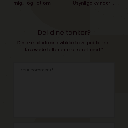
mig,,, og lidt om
Usynlige kvinder –
hvorfor han har købt
Med livet som
twitter
indsats
Del dine tanker?
Din e-mailadresse vil ikke blive publiceret.
Krævede felter er markeret med
*