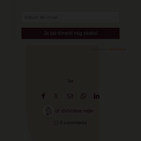
Del
af
christiane vejlø
0 comments