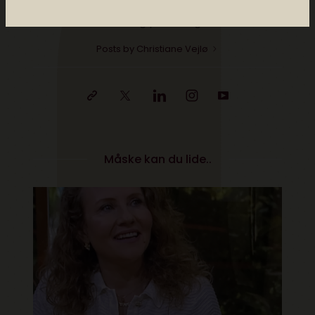
dataetisk råd. Følg @christianevejlo på
Twitter og på Instagram.
Posts by Christiane Vejlø
Måske kan du lide..