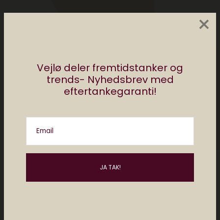
×
Vejlø deler fremtidstanker og
trends- Nyhedsbrev med
eftertankegaranti!
Christiane Vejlø
Christiane er direktør for Elektronista Media
Email
og en af Danmarks førende eksperter i
digital kultur, digitalt content og forholdet
mellem mennesker og teknologi. Christiane
holder foredrag og rådgiver om digitale
trends i ind- og udland. Hun har en
kandidatgrad i religionsvidenskab og
medievidenskab og så sidder Christiane i