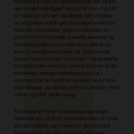
eksistere er blot et ganske tyndt felt og på
den anden side ligger det sorte rum. Og DET
fortsætter ud i det uendelige. Når vi kikker
ud, er jorden vi står på vores eget centrum.
Men når man sidder på en rumstation er
jorden en fortryllende, lysende, levende og
skrøbelig kugle som vi alle er en del af, og
som vi virkelig skal passe på. Astronauter
kalder fænomenter “overview”. Og pludselig
er jorden ikke centrum. Den er blot en af de
svimlende mange elementer som er i
rummet. Der er hverken op eller ned. Frem
eller tilbage. Jorden er som et rumskib- midt
i altet og intet på én gang.
Astronauter får et anderledes og meget
filosofisk syn på livet på jorden efter at have
set den udefra, og filmen her gjorde også
stort indtryk på mig. Vi burde alle have