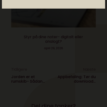
Styr på dine noter- digitalt eller
analogt?
april 29, 2026
Tidligere
Næste
Jorden er et
Appbefaling: Tør du
rumskib- Sådan
downloade
oplever astronauter
10000000?
kloden udefra
Del dine tanker?