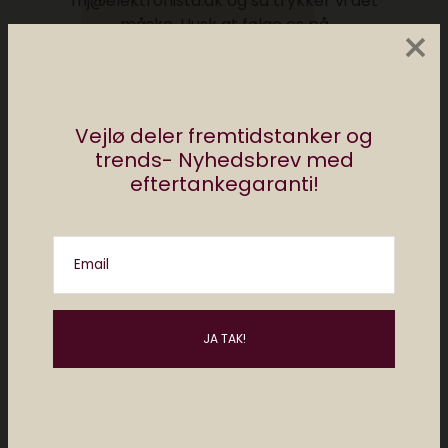
mj@elektronista.dk og så trykker vi det
måske. Husk at følge os på
×
Facebook.dk/ElektronistaDK
Posts by Redaktionen Elektronista
Vejlø deler fremtidstanker og
trends- Nyhedsbrev med
eftertankegaranti!
Måske kan du lide..
Email