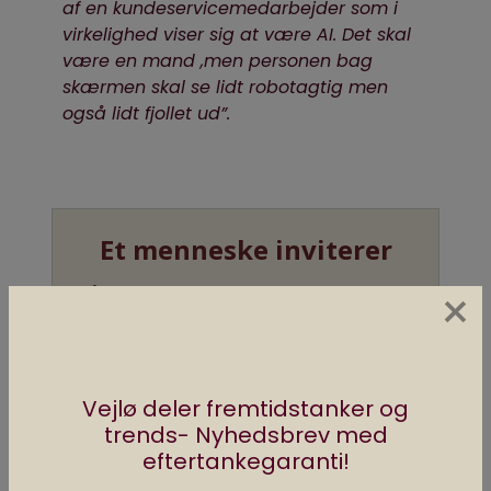
af en kundeservicemedarbejder som i
virkelighed viser sig at være AI. Det skal
være en mand ,men personen bag
skærmen skal se lidt robotagtig men
også lidt fjollet ud”.
×
Vejlø deler fremtidstanker og
trends- Nyhedsbrev med
eftertankegaranti!