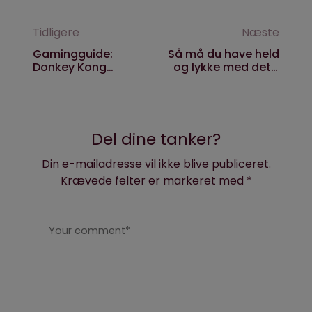
Tidligere
Næste
Gamingguide:
Så må du have held
Donkey Kong
og lykke med det, i
Bananza og Tony
hvertfald!
Hawks Pro Skater 3
+ 4
Del dine tanker?
Din e-mailadresse vil ikke blive publiceret.
Krævede felter er markeret med
*