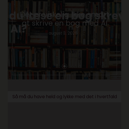
Det er virkelig ikke smart
at skrive en bog med AI
august 3, 2026
Så må du have held og lykke med det i hvertfald