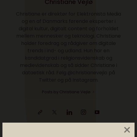
Christiane Vejlø
Christiane er direktør for Elektronista Media
og en af Danmarks førende eksperter i
digital kultur, digitalt content og forholdet
mellem mennesker og teknologi. Christiane
holder foredrag og rådgiver om digitale
trends i ind- og udland. Hun har en
kandidatgrad i religionsvidenskab og
medievidenskab og så sidder Christiane i
dataetisk råd. Følg @christianevejlo på
Twitter og på Instagram.
Posts by Christiane Vejlø
×