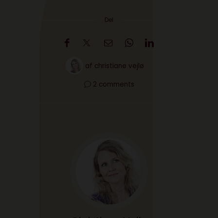
Del
af
christiane vejlø
2 comments