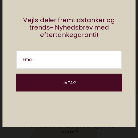
Måske kan du lide..
Vejlø deler fremtidstanker og
trends- Nyhedsbrev med
eftertankegaranti!
Email
Hvem taber, når det fysiske rejsekort
lukker?