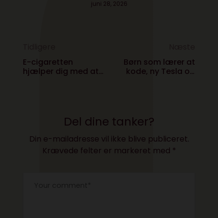
juni 28, 2026
Tidligere
Næste
E-cigaretten
Børn som lærer at
hjælper dig med at
kode, ny Tesla og
blive røgfri
mest magtfulde
techkvinde i UK-
Podcast #176
Del dine tanker?
Din e-mailadresse vil ikke blive publiceret.
Krævede felter er markeret med
*