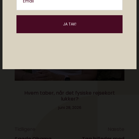
Email
Hvem taber, når det fysiske rejsekort
lukker?
juni 28, 2026
Tidligere
Næste
Sagde Obama
Tag billeder med