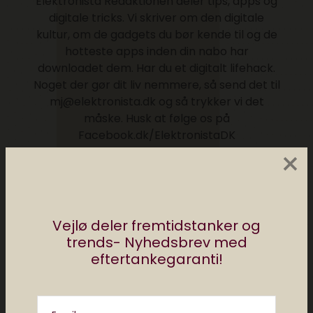
Elektronista Redaktionen deler tips, apps og
digitale tricks. Vi skriver om den digitale
kultur, om de gadgets du bør kende til og de
hotteste apps inden din nabo har
downloadet dem. Har du et digitalt lifehack.
Noget der gør dit liv nemmere, så send det til
mj@elektronista.dk og så trykker vi det
måske. Husk at følge os på
Facebook.dk/ElektronistaDK
×
Posts by Redaktionen Elektronista
Vejlø deler fremtidstanker og
trends- Nyhedsbrev med
Måske kan du lide..
eftertankegaranti!