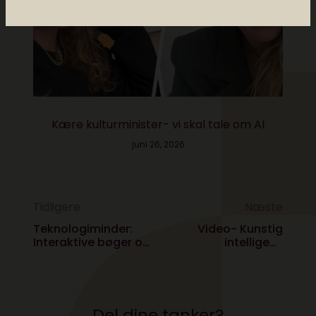
Kære kulturminister- vi skal tale om AI
juni 26, 2026
Tidligere
Næste
Teknologiminder:
Video- Kunstig
Interaktive bøger og
intelligens
magiske
producerer snak om
klædeskabe
digital ansvarlighed
Del dine tanker?