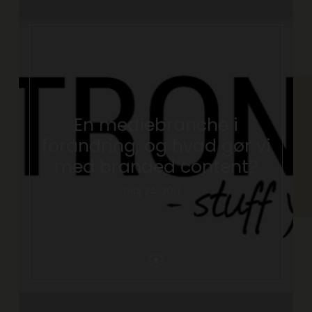
En mediebranche i
forandring, og hvad gør vi
med branded content?
maj 24, 2017