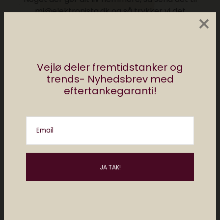
mj@elektronista.dk og så trykker vi det
×
måske. Husk at følge os på
Facebook.dk/ElektronistaDK
Posts by Redaktionen Elektronista
Vejlø deler fremtidstanker og
trends- Nyhedsbrev med
eftertankegaranti!
Måske kan du lide..
Email