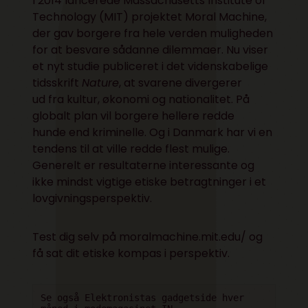
I 2014 lancerede Massachusetts Institute of
Technology (MIT) projektet Moral Machine,
der gav borgere fra hele verden muligheden
for at besvare sådanne dilemmaer. Nu viser
et nyt studie publiceret i det videnskabelige
tidsskrift
Nature
, at svarene divergerer
ud fra kultur, økonomi og nationalitet. På
globalt plan vil borgere hellere redde
hunde end kriminelle. Og i Danmark har vi en
tendens til at ville redde flest mulige.
Generelt er resultaterne interessante og
ikke mindst vigtige etiske betragtninger i et
lovgivningsperspektiv.
Test dig selv på
moralmachine.mit.edu/
og
få sat dit etiske kompas i perspektiv.
Se også Elektronistas gadgetside hver 