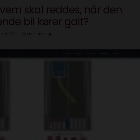
 Hvem skal reddes, når den
nde bil kører galt?
uni 4, 2019
1 min læsning