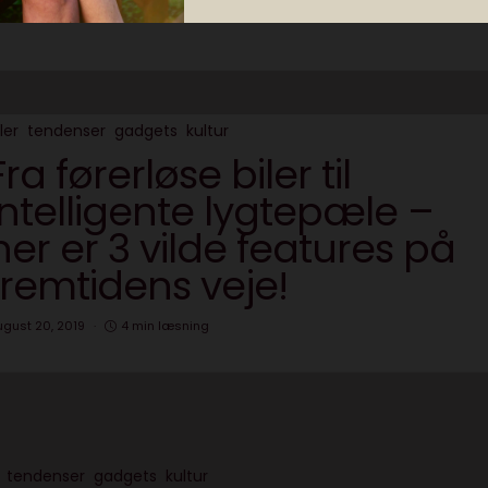
ler
tendenser
gadgets
kultur
Fra førerløse biler til
intelligente lygtepæle –
her er 3 vilde features på
fremtidens veje!
ugust 20, 2019
4 min læsning
tendenser
gadgets
kultur