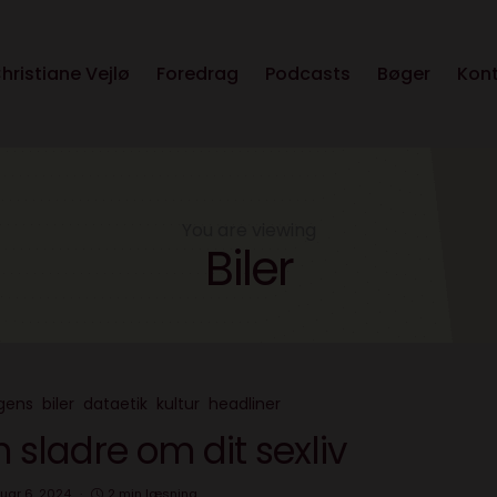
hristiane Vejlø
Foredrag
Podcasts
Bøger
Kon
You are viewing
Biler
igens
biler
dataetik
kultur
headliner
n sladre om dit sexliv
ruar 6, 2024
2 min læsning