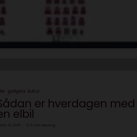
ler
gadgets
kultur
Sådan er hverdagen med
en elbil
rts 13, 2019
5 min læsning