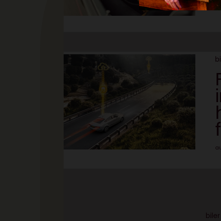
bi
a
biler