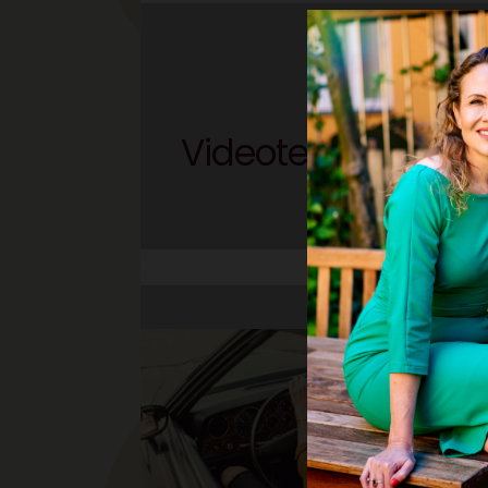
Videotest: Kom med
septe
bi
s