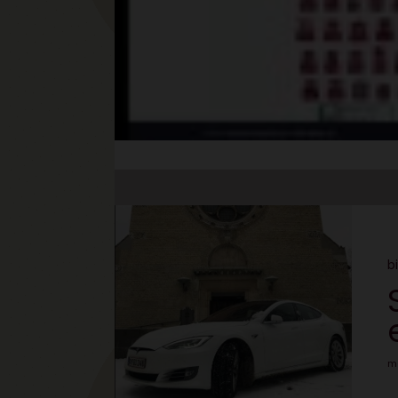
bi
ma