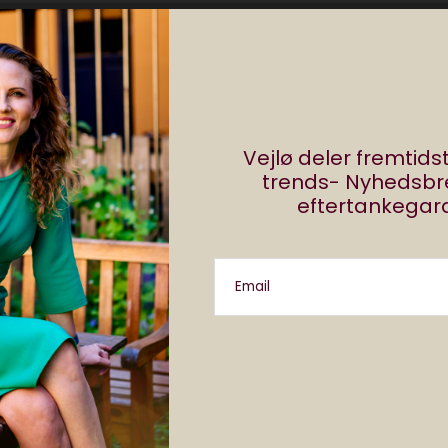
biler
kultur
 på en æstetisk tur i Tesla 3
Vejlø deler fremtid
trends- Nyhedsb
mber 30, 2019
1 min læsning
eftertankegara
Email
ler
“Biler er også for kvinder…”
eptember 6, 2019
3 min læsning