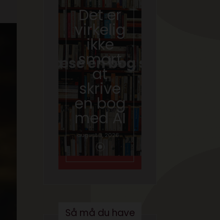
Det er
Kære
virkelig
kultur
ikke
minist
smart
er- vi
at
skal
skrive
tale
en bog
om AI
med AI
juni 26, 2026
august 3, 2026
Så må du have