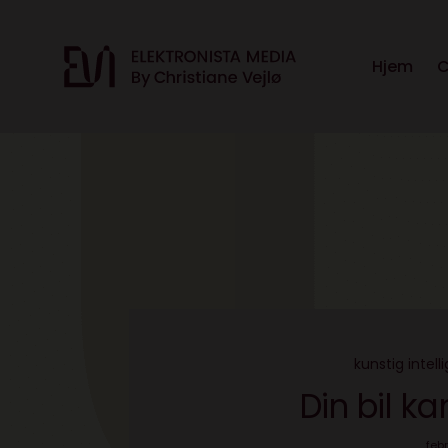
Hjem
C
kunstig intell
Din bil ka
feb