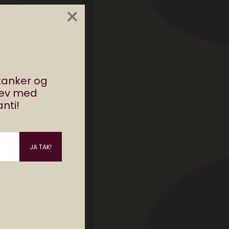
×
stanker og
rev med
nti!