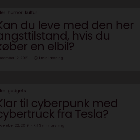
ler
humor
kultur
Kan du leve med den her
angsttilstand, hvis du
køber en elbil?
ecember 12, 2021
1 min læsning
ler
gadgets
Klar til cyberpunk med
cybertruck fra Tesla?
ovember 22, 2019
3 min læsning