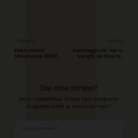
Tidligere
Næste
Elektronista
Gamingguide: Her er
Shownotes #360:
tre spil, du ikke må
Fra Autobutler til
gå glip af i efteråret
pay per view
Del dine tanker?
Din e-mailadresse vil ikke blive publiceret.
Krævede felter er markeret med
*