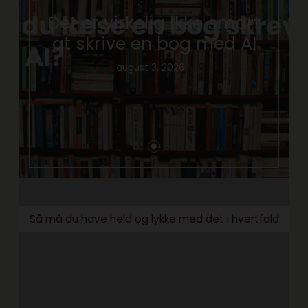
Det er virkelig ikke smart
at skrive en bog med AI
august 3, 2026
Så må du have held og lykke med det i hvertfald