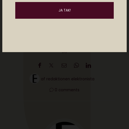
Del
af
redaktionen elektronista
0 comments