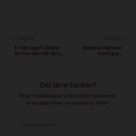
Tidligere
Næste
Er det også sådan
Bærbar højtaler
du har det når du ser
med grøn
en ny gadget?
samvittighed
Del dine tanker?
Din e-mailadresse vil ikke blive publiceret.
Krævede felter er markeret med
*