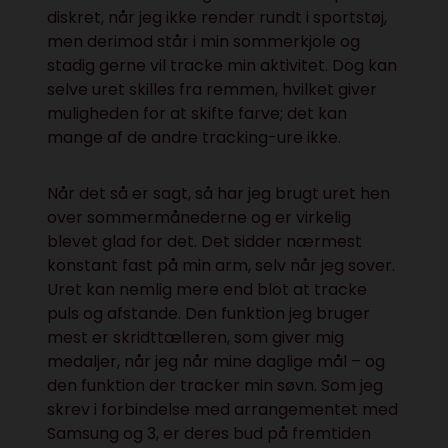
diskret, når jeg ikke render rundt i sportstøj,
men derimod står i min sommerkjole og
stadig gerne vil tracke min aktivitet. Dog kan
selve uret skilles fra remmen, hvilket giver
muligheden for at skifte farve; det kan
mange af de andre tracking-ure ikke.
Når det så er sagt, så har jeg brugt uret hen
over sommermånederne og er virkelig
blevet glad for det. Det sidder nærmest
konstant fast på min arm, selv når jeg sover.
Uret kan nemlig mere end blot at tracke
puls og afstande. Den funktion jeg bruger
mest er skridttælleren, som giver mig
medaljer, når jeg når mine daglige mål – og
den funktion der tracker min søvn. Som jeg
skrev i forbindelse med arrangementet med
Samsung og 3, er deres bud på fremtiden