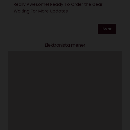
Really Awesome! Ready To Order the Gear
Waiting For More Updates
Svar
Elektronista mener
Det er virkelig ikke smart
at skrive en bog med AI
august 3, 2026