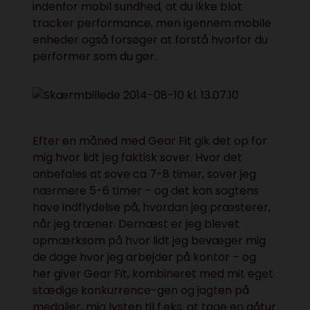
indenfor mobil sundhed, at du ikke blot
tracker performance, men igennem mobile
enheder også forsøger at forstå hvorfor du
performer som du gør.
Efter en måned med Gear Fit gik det op for
mig hvor lidt jeg faktisk sover. Hvor det
anbefales at sove ca 7-8 timer, sover jeg
nærmere 5-6 timer – og det kan sagtens
have indflydelse på, hvordan jeg præsterer,
når jeg træner. Dernæst er jeg blevet
opmærksom på hvor lidt jeg bevæger mig
de dage hvor jeg arbejder på kontor – og
her giver Gear Fit, kombineret med mit eget
stædige konkurrence-gen og jagten på
medaljer, mig lysten til f.eks. at tage en gåtur