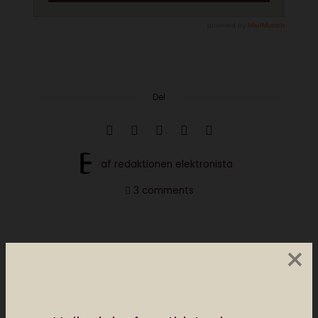
Del
af
redaktionen elektronista
3 comments
×