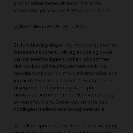
snøret løbeskoene, at den irriterende
varslende lyd om
Lavt Batteri
toner frem!
En funktion jeg dog er ret imponeret over er
beskedfunktionen. Hvis jeg er ude og cykle
og min telefon ligger i tasken, så kommer
der besked på touchskærmen omkring
opkald, beskeder og mails. På den måde kan
jeg hurtigt vurdere, om det er vigtigt nok til
at jeg skal ind til siden og svare på
henvendelsen eller om det kan vente til jeg
er kommet frem. Det er det smarte ved
koblingen mellem telefon og wearable.
Alt i alt et sportsur, som kan en masse rigtigt
gode ting, men også et Sportsur som efter