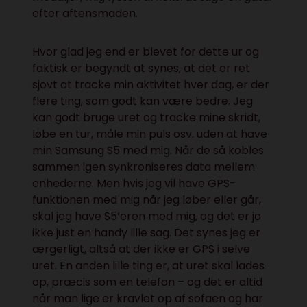
efter aftensmaden.
Hvor glad jeg end er blevet for dette ur og
faktisk er begyndt at synes, at det er ret
sjovt at tracke min aktivitet hver dag, er der
flere ting, som godt kan være bedre. Jeg
kan godt bruge uret og tracke mine skridt,
løbe en tur, måle min puls osv. uden at have
min Samsung S5 med mig. Når de så kobles
sammen igen synkroniseres data mellem
enhederne. Men hvis jeg vil have GPS-
funktionen med mig når jeg løber eller går,
skal jeg have S5’eren med mig, og det er jo
ikke just en handy lille sag. Det synes jeg er
ærgerligt, altså at der ikke er GPS i selve
uret. En anden lille ting er, at uret skal lades
op, præcis som en telefon – og det er altid
når man lige er kravlet op af sofaen og har