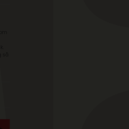
r om
k.
g så