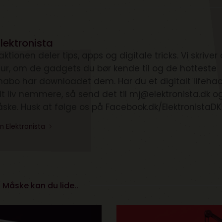
lektronista
ktionen deler tips, apps og digitale tricks. Vi skrive
ltur, om de gadgets du bør kende til og de hotteste
nabo har downloadet dem. Har du et digitalt lifehac
it liv nemmere, så send det til mj@elektronista.dk o
åske. Husk at følge os på Facebook.dk/ElektronistaDK
n Elektronista
Måske kan du lide..