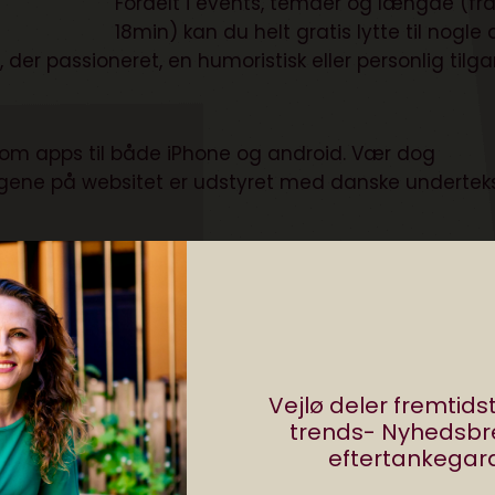
Fordelt i events, temaer og længde (fr
18min) kan du helt gratis lytte til nogle 
 der passioneret, en humoristisk eller personlig tilg
 som apps til både
iPhone
og
android
. Vær dog
gene på websitet er udstyret med danske underteks
Vejlø deler fremtid
trends- Nyhedsb
eftertankegara