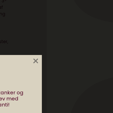
a 3-
af
ang
ter,
×
stanker og
rev med
nti!