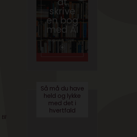
at
hvad
skrive
gør vi
en bog
med
med AI
brande
d
august 3, 2026
conten
t?
maj 24, 2017
Så må du have
held og lykke
med det i
hvertfald
til