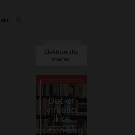
takt
Elektronista
mener
En
medie
branch
Det er
e i
virkelig
forand
ikke
ring,
smart
og