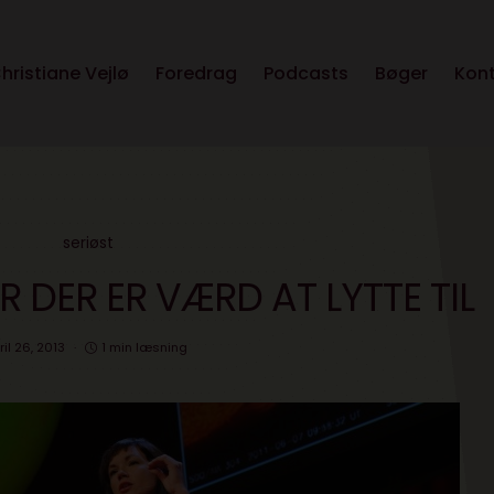
hristiane Vejlø
Foredrag
Podcasts
Bøger
Kon
seriøst
R DER ER VÆRD AT LYTTE TIL
ril 26, 2013
1 min læsning