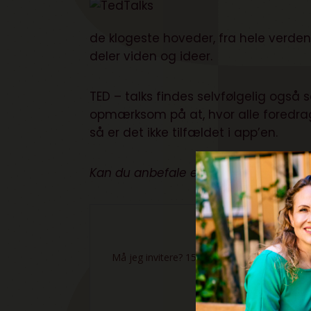
de klogeste hoveder, fra hele verden,
deler viden og ideer.
TED – talks findes selvfølgelig også
opmærksom på at, hvor alle foredra
så er det ikke tilfældet i app’en.
Kan du anbefale en TED-talk-video?