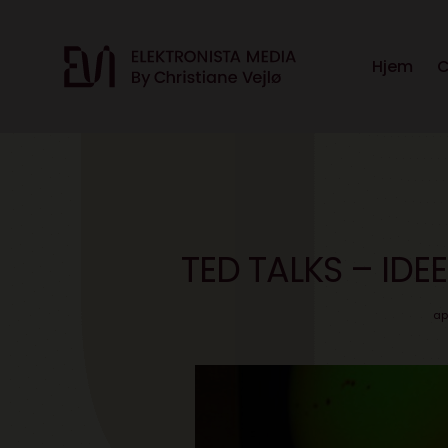
Hjem
C
TED TALKS – IDEE
ap