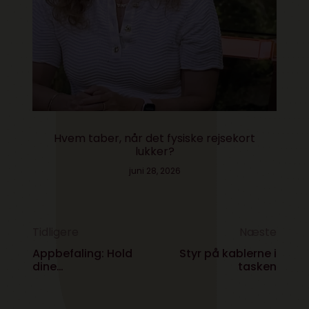
Hvem taber, når det fysiske rejsekort
lukker?
juni 28, 2026
Tidligere
Næste
Appbefaling: Hold
Styr på kablerne i
dine
tasken
nytårsforsætter og
track dine
fremskridt