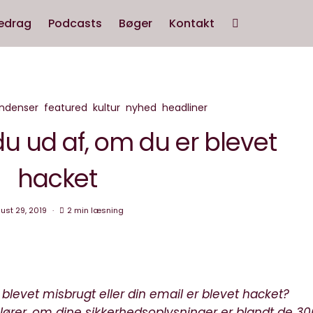
edrag
Podcasts
Bøger
Kontakt
ndenser
featured
kultur
nyhed
headliner
u ud af, om du er blevet
hacket
ust 29, 2019
2 min læsning
 blevet misbrugt eller din email er blevet hacket?
lører, om dine sikkerhedsoplysninger er blandt de 30