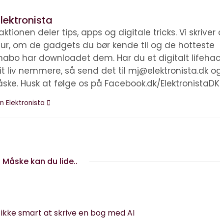
lektronista
ktionen deler tips, apps og digitale tricks. Vi skrive
ltur, om de gadgets du bør kende til og de hotteste
nabo har downloadet dem. Har du et digitalt lifehac
it liv nemmere, så send det til mj@elektronista.dk o
åske. Husk at følge os på Facebook.dk/ElektronistaDK
n Elektronista
Måske kan du lide..
g ikke smart at skrive en bog med AI