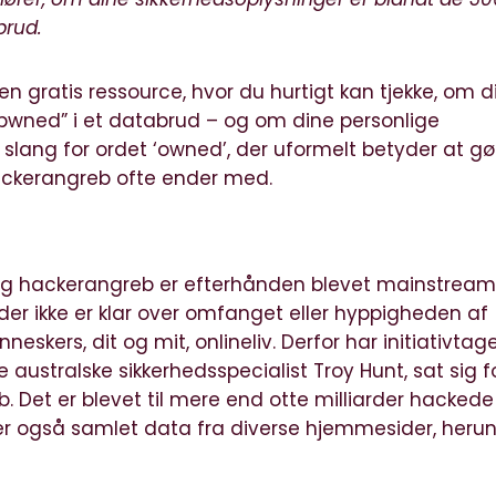
abrud.
 gratis ressource, hvor du hurtigt kan tjekke, om d
 “pwned” i et databrud – og om dine personlige
r slang for ordet ‘owned’, der uformelt betyder at gø
hackerangreb ofte ender med.
og hackerangreb er efterhånden blevet mainstream
r ikke er klar over omfanget eller hyppigheden af
kers, dit og mit, onlineliv. Derfor har initiativtag
e australske sikkerhedsspecialist Troy Hunt, sat sig f
. Det er blevet til mere end otte milliarder hackede
der også samlet data fra diverse
hjemmesider
, heru