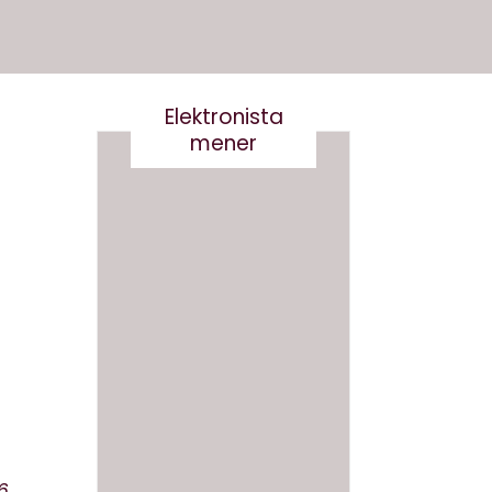
Elektronista
mener
En
medie
branch
Det er
e i
virkelig
forand
ikke
ring,
smart
og
at
hvad
skrive
gør vi
6