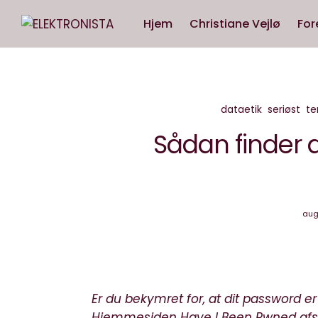
Hjem
Christiane Vejlø
For
dataetik
seriøst
te
Sådan finder d
aug
Er du bekymret for, at dit password er
Hjemmesiden
Have I Been Pwned
afs