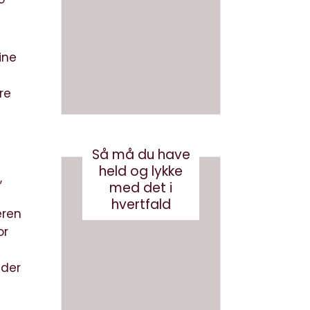
en bog
med
med AI
brande
d
august 3, 2026
conten
ine
t?
re
maj 24, 2017
Så må du have
held og lykke
,
med det i
hvertfald
eren
or
nder