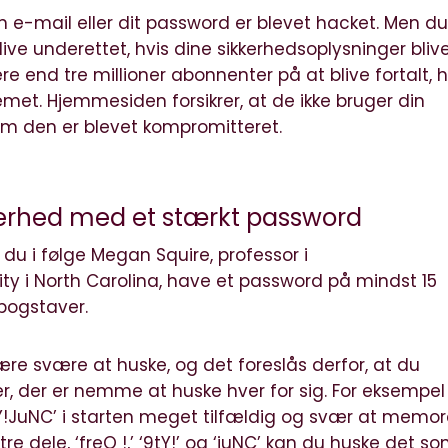
 e-mail eller dit
password
er blevet hacket. Men d
live underettet, hvis dine sikkerhedsoplysninger bliv
mere end tre millioner abonnenter på at blive fortalt, h
stemet. Hjemmesiden forsikrer, at de ikke bruger din
om den er blevet kompromitteret.
erhed med et stærkt password
 du i følge Megan Squire, professor i
ty i North Carolina, have et password på mindst 15
bogstaver.
e svære at huske, og det foreslås derfor, at du
, der er nemme at huske hver for sig. For eksempel
!JuNC’ i starten meget tilfældig og svær at memor
 dele, ‘freQ !,’ ‘9tY!’ og ‘juNC’ kan du huske det s