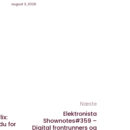
august 3, 2026
Næste
Elektronista
lix:
Shownotes#359 –
du for
Digital frontrunners og