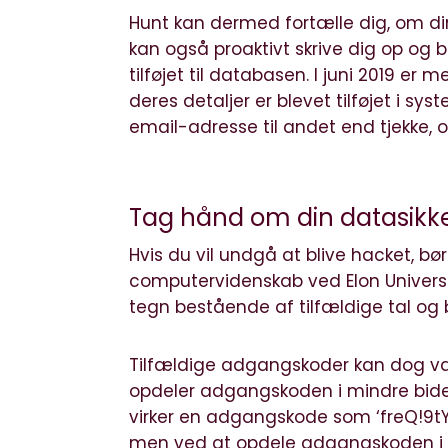
Hunt kan dermed fortælle dig, om din
kan også proaktivt skrive dig op og b
tilføjet til databasen. I juni 2019 er 
deres detaljer er blevet tilføjet i sy
email-adresse til andet end tjekke, 
Tag hånd om din datasikk
Hvis du vil undgå at blive hacket, bør
computervidenskab ved Elon Universi
tegn bestående af tilfældige tal og 
Tilfældige adgangskoder kan dog vær
opdeler adgangskoden i mindre bider
virker en adgangskode som ‘freQ!9tY
men ved at opdele adgangskoden i tre