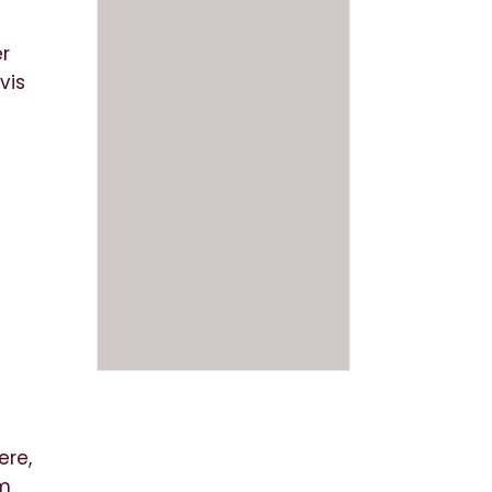
u
er
vis
ere,
om