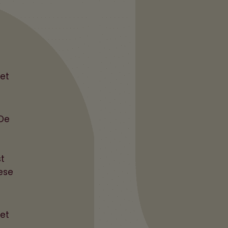
vet
 De
t
æse
det