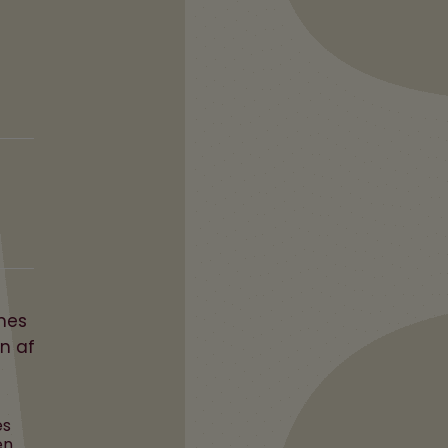
s
Christiane Vejlø-Kunstig
n
intelligens kalder på