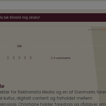
Del
0 comments
lø
irektør for Elektronista Media og en af Danmarks før
tal kultur, digitalt content og forholdet mellem
knologi. Christiane holder foredrag og rådgiver om