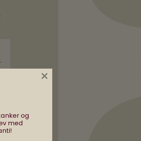
t
×
stanker og
rev med
nti!