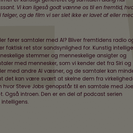
ssant. Vi kan ligeså godt vænne os til en fremtid, hv
følger, og de film vi ser slet ikke er lavet af eller me
der fører samtaler med AI? Bliver fremtidens radio o
 faktisk ret stor sandsynlighed for. Kunstig intellig
neskelige stemmer og menneskelige ansigter og
taler med mennesker, som vi kender det fra Siri og
taler med andre AI væsner, og de samtaler kan mind
 det kan være svært at skelne dem fra virkelighed
en hvor Steve Jobs genopstår til en samtale med Jo
t. Også introen. Den er en del af podcast serien
intelligens.