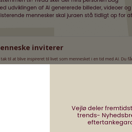
ed udviklingen af AI genererede billeder, videoer og
terende mennesker skal juraen stå tidligt op for a
Vejlø deler fremtid
trends- Nyhedsb
eftertankegara