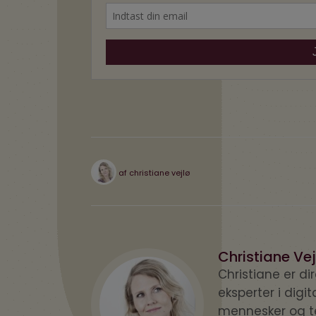
af
christiane vejlø
Christiane Vej
Christiane er d
eksperter i digi
mennesker og te