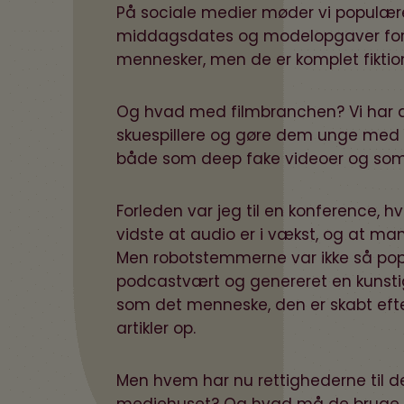
På sociale medier møder vi populære
middagsdates og modelopgaver for s
mennesker, men de er komplet fiktio
Og hvad med filmbranchen? Vi har a
skuespillere og gøre dem unge med A
både som deep fake videoer og so
Forleden var jeg til en konference, 
vidste at audio er i vækst, og at man
Men robotstemmerne var ikke så pop
podcastvært og genereret en kunst
som det menneske, den er skabt eft
artikler op.
Men hvem har nu rettighederne til d
mediehuset? Og hvad må de bruge s