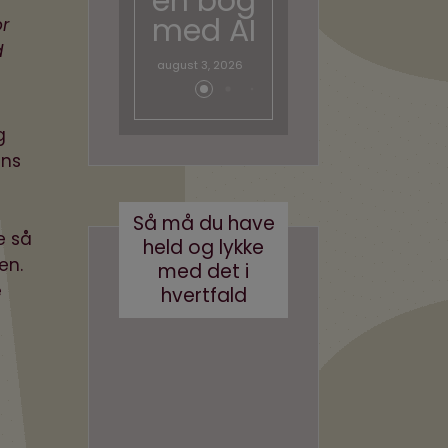
en bog
ve AI
med AI
bots
or
d
(eller
august 3, 2026
robotst
øvsuge
g
re)
ens
oktober 11, 2024
Så må du have
e så
held og lykke
en.
med det i
e
hvertfald