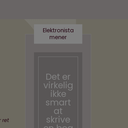
Elektronista
mener
Nej tak
til
Robert
og
Det er
Robert
virkelig
a-
ikke
Derfor
smart
skal vi
at
ikke
skrive
navngi
 ret