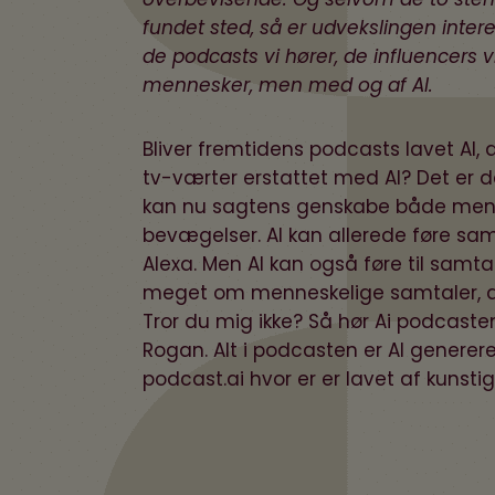
fundet sted, så er udvekslingen intere
de podcasts vi hører, de influencers vi 
mennesker, men med og af AI.
Bliver fremtidens podcasts lavet AI, 
tv-værter erstattet med AI? Det er der
kan nu sagtens genskabe både men
bevægelser. AI kan allerede føre sam
Alexa. Men AI kan også føre til sam
meget om menneskelige samtaler, at
Tror du mig ikke? Så hør Ai podcast
Rogan. Alt i podcasten er AI generere
podcast.ai
hvor er er lavet af kunstig 