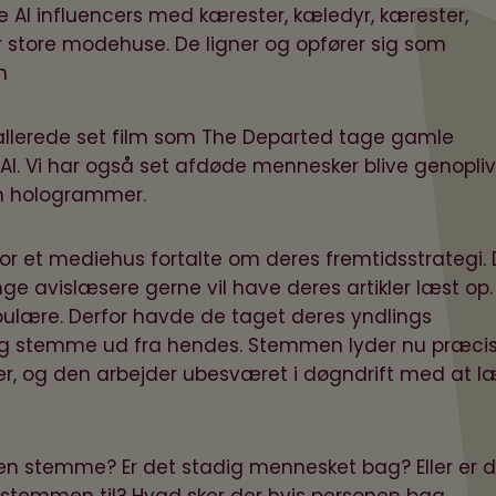
 AI influencers med kærester, kæledyr, kærester,
tore modehuse. De ligner og opfører sig som
n
llerede set film som The Departed tage gamle
I. Vi har også set afdøde mennesker blive genopli
m
hologrammer.
hvor et mediehus fortalte om deres fremtidsstrategi.
ge avislæsere gerne vil have deres artikler læst op.
ulære. Derfor havde de taget deres yndlings
ig stemme ud fra hendes. Stemmen lyder nu præcis
er, og den arbejder ubesværet i døgndrift med at l
en stemme? Er det stadig mennesket bag? Eller er 
temmen til? Hvad sker der hvis personen bag