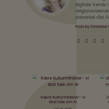
digitale trends 
religionsvidens
dataetisk råd. F
Posts by Christiane 
ikke smart
Kære kulturminister- vi
UK
og med AI
skal tale om AI
n
2026
juni 26, 2026