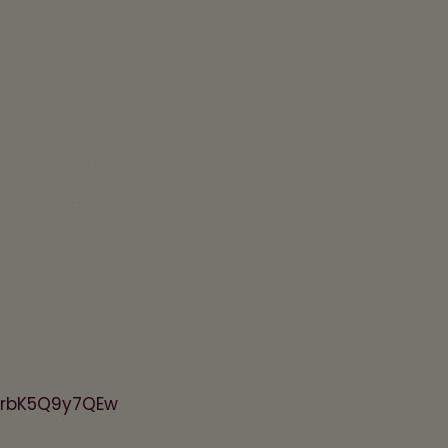
=rbK5Q9y7QEw