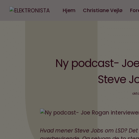
Hjem
Christiane Vejlø
For
Ny podcast- Joe
Steve J
okto
Hvad mener Steve Jobs om LSD? Det fo
overbevisende. Og selvom de to stem