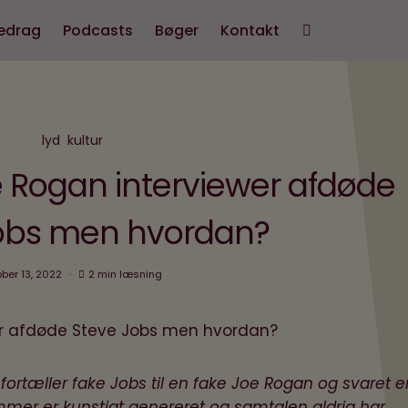
edrag
Podcasts
Bøger
Kontakt
lyd
kultur
 Rogan interviewer afdøde
obs men hvordan?
ber 13, 2022
2 min læsning
rtæller fake Jobs til en fake Joe Rogan og svaret er
mer er kunstigt genereret og samtalen aldrig har