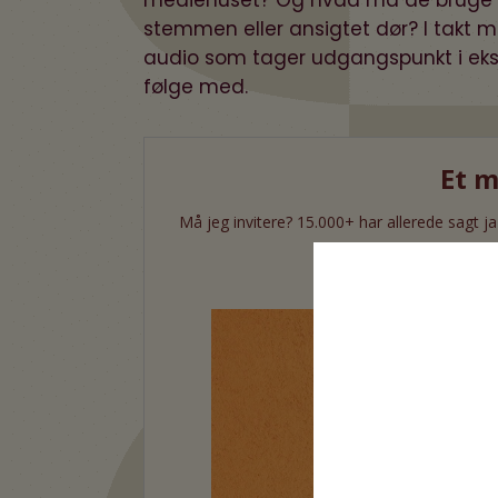
stemmen eller ansigtet dør? I takt m
audio som tager udgangspunkt i eksis
følge med.