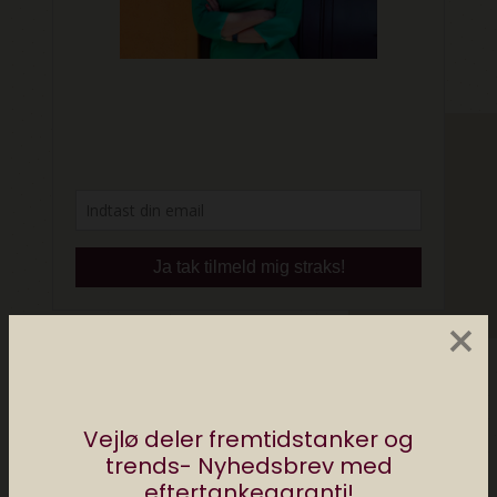
×
Vejlø deler fremtidstanker og
Del
trends- Nyhedsbrev med
eftertankegaranti!