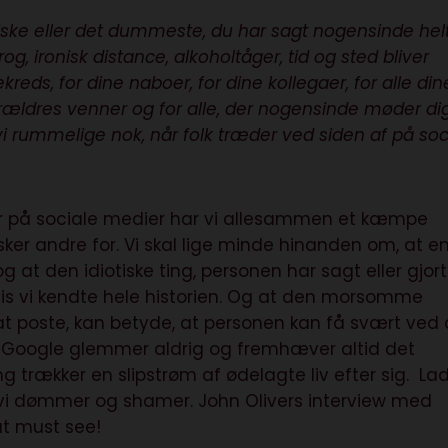
tiske eller det dummeste, du har sagt nogensinde hel
g, ironisk distance, alkoholtåger, tid og sted bliver
kreds, for dine naboer, for dine kollegaer, for alle din
ældres venner og for alle, der nogensinde møder dig
r vi rummelige nok, når folk træder ved siden af på soc
 på sociale medier har vi allesammen et kæmpe
er andre for. Vi skal lige minde hinanden om, at e
og at den idiotiske ting, personen har sagt eller gjort
vis vi kendte hele historien. Og at den morsomme
t poste, kan betyde, at personen kan få svært ved 
r. Google glemmer aldrig og fremhæver altid det
g trækker en slipstrøm af ødelagte liv efter sig. La
vi dømmer og shamer. John Olivers interview med
ut must see!