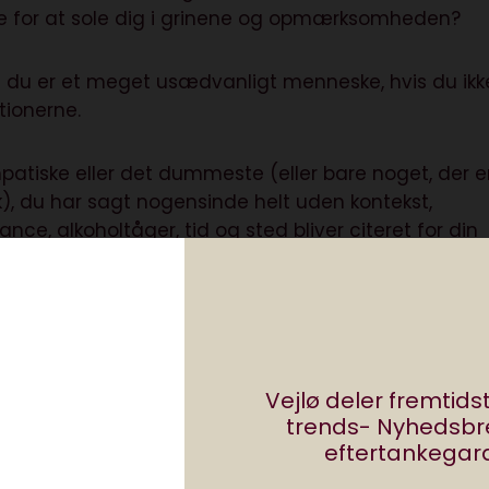
e for at sole dig i grinene og opmærksomheden?
en du er et meget usædvanligt menneske, hvis du ikk
tionerne.
mpatiske eller det dummeste (eller bare noget, der e
k), du har sagt nogensinde helt uden kontekst,
ance, alkoholtåger, tid og sted bliver citeret for din
ne naboer, for dine kollegaer, for alle dine gamle
nner. Forestil dig følelse. At du har lyst til at skrig
, at det jo ikke har noget at gøre med, hvordan du
kst, eller bare var noget du sagde, fordi du var dum e
ød noget som helst, og at du ville ønske, du aldrig h
Vejlø deler fremtid
trends- Nyhedsb
eftertankegara
 som gør dig så skamfuld og flov, er det første din