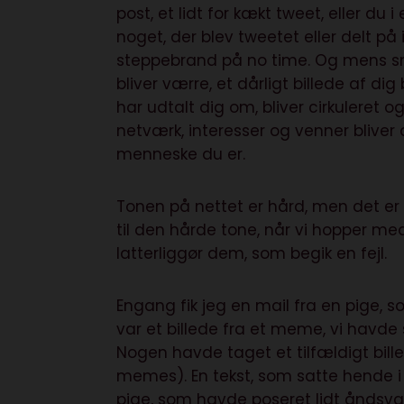
post, et lidt for kækt tweet, eller du
noget, der blev tweetet eller delt p
steppebrand på no time. Og mens sneb
bliver værre, et dårligt billede af di
har udtalt dig om, bliver cirkulere
netværk, interesser og venner bliver a
menneske du er.
Tonen på nettet er hård, men det er
til den hårde tone, når vi hopper 
latterliggør dem, som begik en fejl.
Engang fik jeg en mail fra en pige, 
var et billede fra et meme, vi havde 
Nogen havde taget et tilfældigt bill
memes). En tekst, som satte hende i 
pige, som havde poseret lidt åndsvag