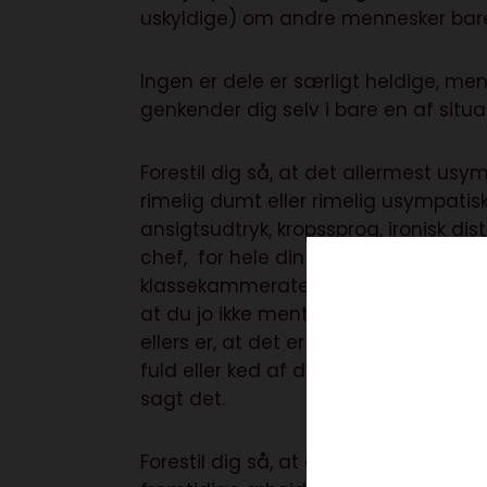
uskyldige) om andre mennesker bar
Ingen er dele er særligt heldige, m
genkender dig selv i bare en af situa
Forestil dig så, at det allermest usy
rimelig dumt eller rimelig usympatis
ansigtsudtryk, kropssprog, ironisk dist
chef, for hele din vennekreds, for di
klassekammerater, for dine forældres ve
at du jo ikke mente det på den måde
ellers er, at det er taget ud af konte
fuld eller ked af det. At det ikke bet
sagt det.
Forestil dig så, at den her udtalelse,