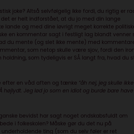
k joke? Altså selvfølgelig ikke fordi, du rigtig er rac
t er helt indforstået, at du jo med din lange
iske lande og med dine iøvrigt meget korrekte politisk
åske en kommentar sagt i festligt lag blandt venner
 hvad du mente (og slet ikke mente) med kommentare
mmentar, som netop skulle være sjov, fordi den iron
 holdning, som tydeligvis er SÅ langt fra, hvad du s
e efter en våd aften og tænke
“åh nej, jeg skulle ikke
 højlydt. Jeg lød jo som en idiot og burde bare have
ganske bevidst har sagt noget ondskabsfuldt om
ede i folkeskolen? Måske gør du det nu på
nderholdende ting (som du selv føler er ret