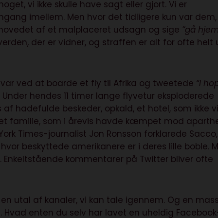
get, vi ikke skulle have sagt eller gjort. Vi er
ang imellem. Men hvor det tidligere kun var dem, 
 hovedet af et malplaceret udsagn og sige
“gå hje
verden, der er vidner, og straffen er alt for ofte helt
var ved at boarde et fly til Afrika og tweetede
“I ho
. Under hendes 11 timer lange flyvetur eksploderede
 af hadefulde beskeder, opkald, et hotel, som ikke vi
fet familie, som i årevis havde kæmpet mod aparth
rk Times-journalist Jon Ronsson forklarede Sacco,
 hvor beskyttede amerikanere er i deres lille boble. 
. Enkeltstående kommentarer på Twitter bliver ofte
 en utal af kanaler, vi kan tale igennem. Og en mas
. Hvad enten du selv har lavet en uheldig Facebook