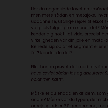
Har du nogensinde lavet en småracistis
men mere sådan en metajoke, hvor de
uddannelse, utallige rejser til eksot
valg selvfølgelig ikke mener det? M
kender dig nok til at vide, præcist
virkeligheden var din joke en matako
lænede sig op af et segment eller en
for? Kender du det?
Eller har du prøvet det med at vågn
have ævlet sådan løs og diskuteret SÅ
holdt min kæft”.
Måske er du endda en af dem, som 
andre? Måske var du typen, der mobb
arbejdspladsen? Siger gemene, men u