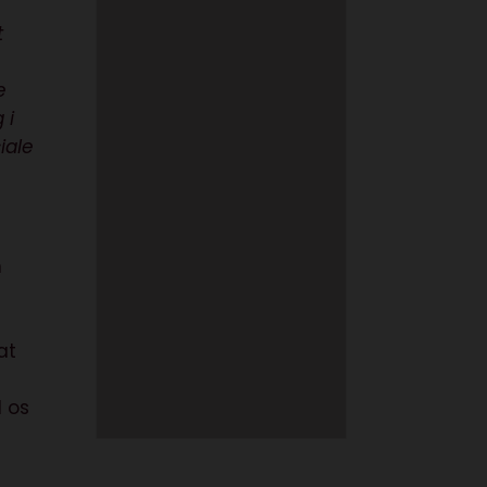
t
e
 i
iale
n
at
d os