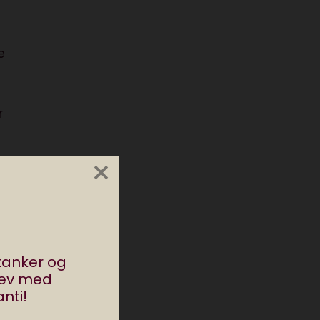
e
r
×
e,
ller
avde
stanker og
rev med
nti!