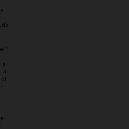
vi
m
 ude
pe I
lle
eid
 at
Men
se
-