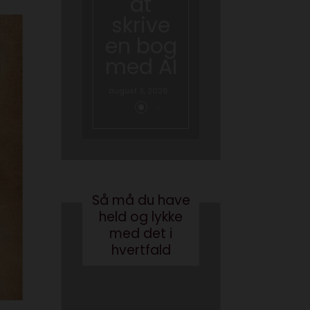
at
hvad
skrive
gør vi
en bog
med
med AI
brande
d
august 3, 2026
conten
t?
maj 24, 2017
Så må du have
held og lykke
med det i
hvertfald