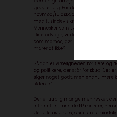
fremtidige arbejdsplads, dine kærest
googler dig. For den stopper nemlig ik
hovmod/fuldskab/behagesyge fyrede
med tusindevis af hadefulde og for
Mennesker som sviner dig til, folk de
dine udsagn, vrider dine tidligere tw
som memes, gør hele din person til r
mareridt ikke?
Sådan er virkeligheden for flere og f
og politikere, der står for skud. Det er
siger noget godt, men endnu mere klar 
siden af.
Der er utrolig mange mennesker, der 
internettet, fordi de ER racister, hom
der alle os andre, der som almindel