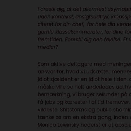
Forestil dig, at det allermest usympa
uden kontekst, ansigtsudtryk, kropsspro
citeret for din chef, for hele din venne
gamle klassekammerater, for dine for
fremtiden. Forestil dig den følelse. E
medier?
Som aktive deltagere med meninger
ansvar for, hvad vi udsætter mennesk
idiot sjældent er en idiot hele tiden, 
måske ville se helt anderledes ud, h
bemærkning, vi bruger sekunder på a
få jobs og kærester i al tid fremove
vildeste. Shitstorms og public shamin
tænke os om en ekstra gang, inden 
Monica Lewinsky nederst er et absol