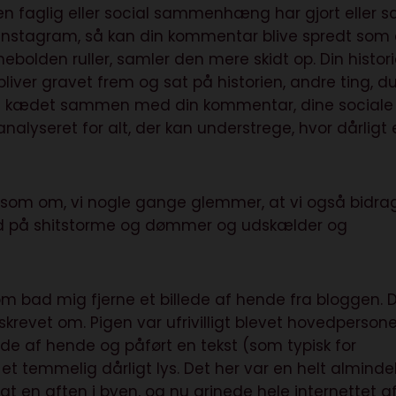
 i en faglig eller social sammenhæng har gjort eller s
å instagram, så kan din kommentar blive spredt som
olden ruller, samler den mere skidt op. Din histor
g bliver gravet frem og sat på historien, andre ting, d
t og kædet sammen med din kommentar, dine sociale
nalyseret for alt, der kan understrege, hvor dårligt 
 som om, vi nogle gange glemmer, at vi også bidra
med på shitstorme og dømmer og udskælder og
som bad mig fjerne et billede af hende fra bloggen. 
skrevet om. Pigen var ufrivilligt blevet hovedpersone
ede af hende og påført en tekst (som typisk for
et temmelig dårligt lys. Det her var en helt alminde
t en aften i byen, og nu grinede hele internettet a