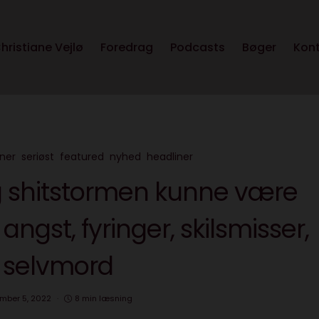
hristiane Vejlø
Foredrag
Podcasts
Bøger
Kon
ner
seriøst
featured
nyhed
headliner
 shitstormen kunne være
angst, fyringer, skilsmisser,
selvmord
mber 5, 2022
8 min læsning