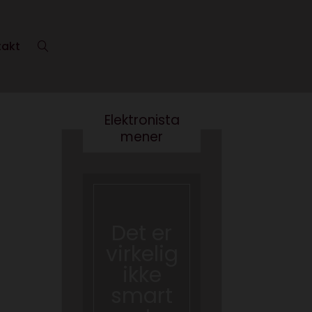
takt
Elektronista
mener
En
medie
branch
Det er
e i
virkelig
forand
ikke
ring,
smart
og