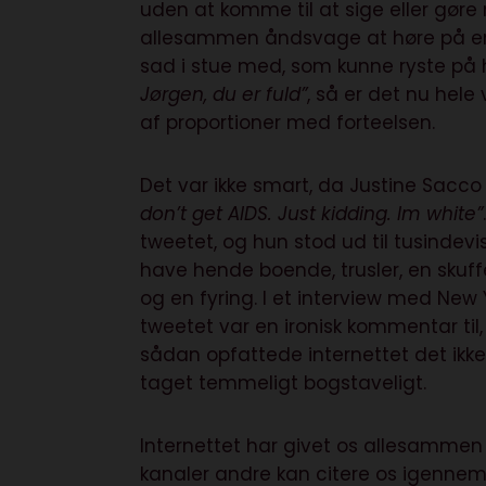
uden at komme til at sige eller gøre no
allesammen åndsvage at høre på eng
sad i stue med, som kunne ryste på
Jørgen, du er fuld”
, så er det nu hele 
af proportioner med forteelsen.
Det var ikke smart, da Justine Sacco 
don’t get AIDS. Just kidding. Im white”
tweetet, og hun stod ud til tusindevis
have hende boende, trusler, en skuf
og en fyring. I et
interview
med New Yo
tweetet var en ironisk kommentar til,
sådan opfattede internettet det ikke
taget temmeligt bogstaveligt.
Internettet har givet os allesammen
kanaler andre kan citere os igennem