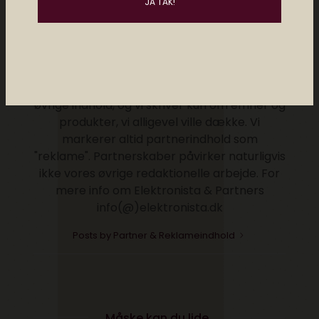
sponsorerede produkter, reklamecontent
eller videoer. Vi udvælger nøje partnere,
som passer til Elektronista kulturen og det
høje krav om kvalitet og brugerrelevans. Vi
vægter højest, at indholdet giver vores
læsere mindst lige så stor værdi, som det
øvrige indhold, og vi skriver kun om emner og
produkter, vi alligevel ville dække. Vi
markerer altid partnerindhold som
"reklame". Partnerskaber påvirker naturligvis
ikke vores øvrige redaktionelle arbejde. For
mere info om Elektronista & Partners
info(@)elektronista.dk
Posts by Partner & Reklameindhold
Måske kan du lide..