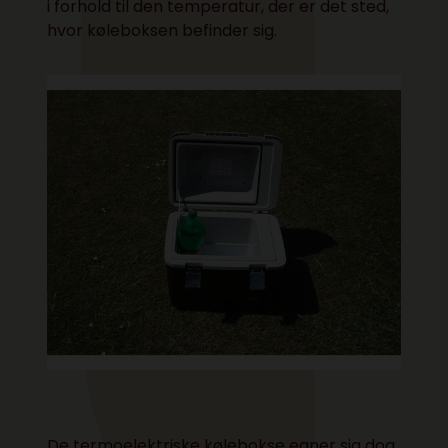
i forhold til den temperatur, der er det sted,
hvor køleboksen befinder sig.
De termoelektriske kølebokse egner sig dog