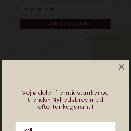
×
Del
Vejlø deler fremtidstanker og
af
redaktionen elektronista
trends- Nyhedsbrev med
eftertankegaranti!
0 comments
Email