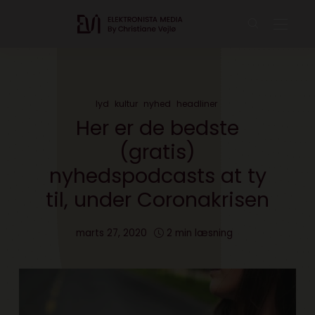
lyd
kultur
nyhed
headliner
Her er de bedste
(gratis)
nyhedspodcasts at ty
til, under Coronakrisen
marts 27, 2020
2 min læsning