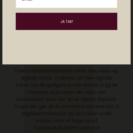
Redaktionen Elektronista
Elektronista Redaktionen deler tips, apps og
digitale tricks. Vi skriver om den digitale
kultur, om de gadgets du bør kende til og de
hotteste apps inden din nabo har
downloadet dem. Har du et digitalt lifehack.
Noget der gør dit liv nemmere, så send det til
mj@elektronista.dk og så trykker vi det
måske. Husk at følge os på
Facebook.dk/ElektronistaDK