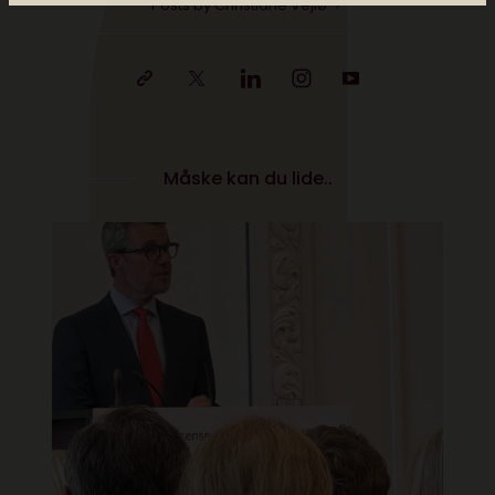
Posts by Christiane Vejlø
Måske kan du lide..