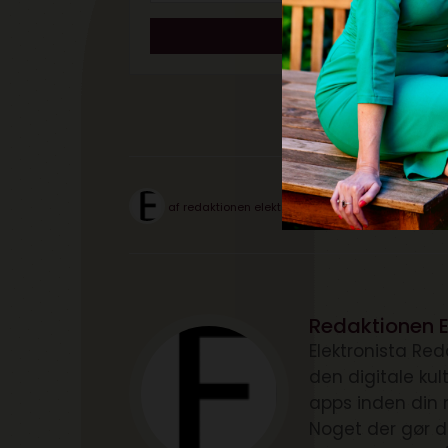
af
redaktionen elektronista
Redaktionen E
Elektronista Reda
den digitale ku
apps inden din 
Noget der gør d