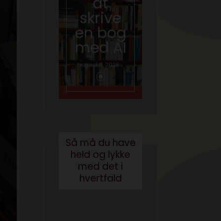
at
skal
skrive
tale
en bog
om AI
med AI
juni 26, 2026
august 3, 2026
Så må du have
held og lykke
med det i
hvertfald