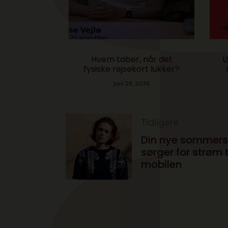
ikke smart
Hvem taber, når det
UK
og med AI
fysiske rejsekort lukker?
n
2026
juni 28, 2026
Tidligere
Din nye sommers
sørger for strøm t
mobilen