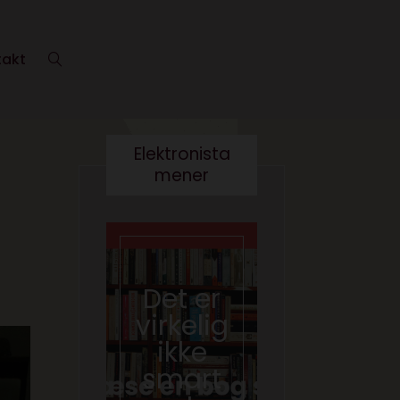
takt
Elektronista
mener
Det er
Kære
virkelig
kultur
ikke
minist
smart
er- vi