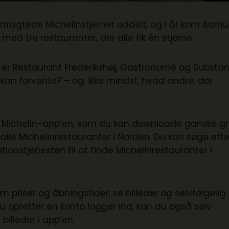
rtragtede Michelinstjerner uddelt, og i år kom Aarhu
ed tre restauranter, der alle fik én stjerne.
en er Restaurant Frederikshøj, Gastronomé og Substan
kan forvente? – og, ikke mindst, hvad andre, der
d Michelin-app’en, som du kan downloade ganske gr
lle Michelinrestauranter i Norden. Du kan søge efte
tionstjenesten til at finde Michelinrestauranter i
 priser og åbningstider, se billeder og selvfølgelig
du opretter en konto logger ind, kan du også selv
illeder i app’en.