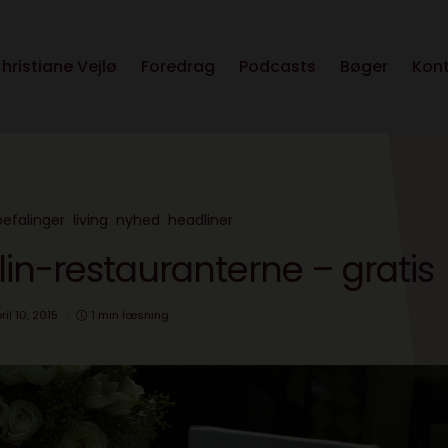
hristiane Vejlø
Foredrag
Podcasts
Bøger
Kon
efalinger
living
nyhed
headliner
lin-restauranterne – gratis
ril 10, 2015
1 min læsning