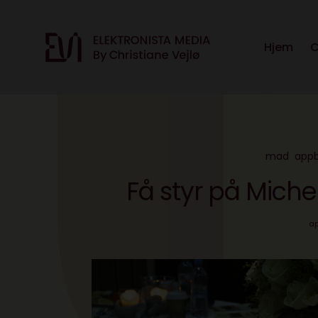
Hjem
C
mad
appb
Få styr på Miche
ap