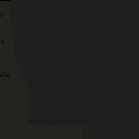
s
s,
atis
r