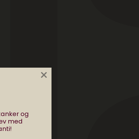
×
stanker og
rev med
nti!