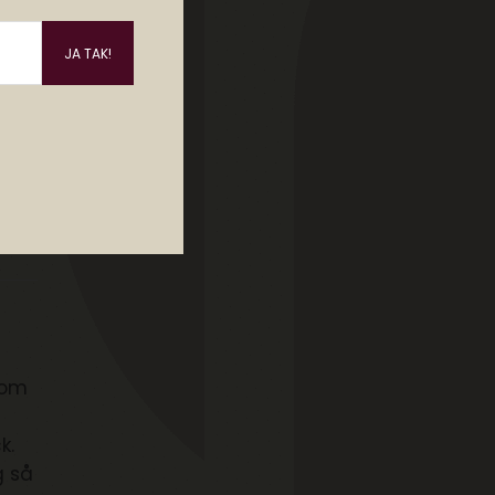
r om
k.
g så