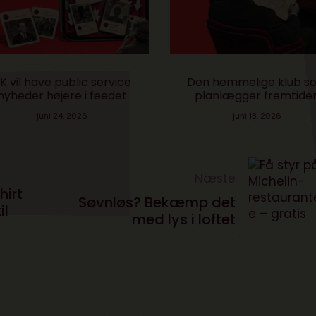
 vil have public service
Den hemmelige klub s
yheder højere i feedet
planlægger fremtiden
juni 24, 2026
juni 18, 2026
Næste
hirt
Søvnløs? Bekæmp det
il
med lys i loftet