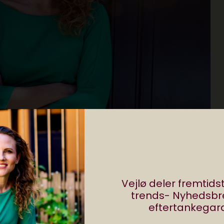
Vejlø deler fremtid
trends- Nyhedsb
eftertankegara