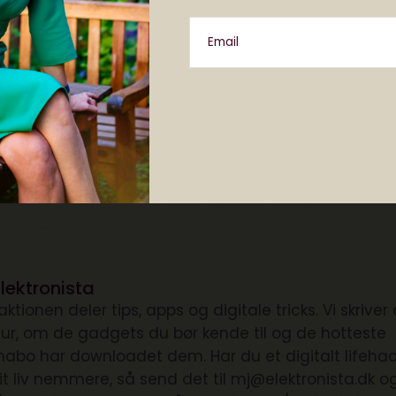
Email
Del
1 comment
lektronista
ktionen deler tips, apps og digitale tricks. Vi skrive
ltur, om de gadgets du bør kende til og de hotteste
nabo har downloadet dem. Har du et digitalt lifehac
it liv nemmere, så send det til mj@elektronista.dk o