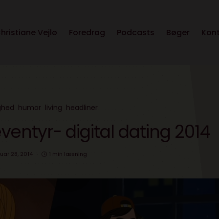
hristiane Vejlø
Foredrag
Podcasts
Bøger
Kon
ghed
humor
living
headliner
 eventyr- digital dating 2014
uar 28, 2014
1 min læsning
v