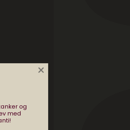
×
stanker og
rev med
nti!