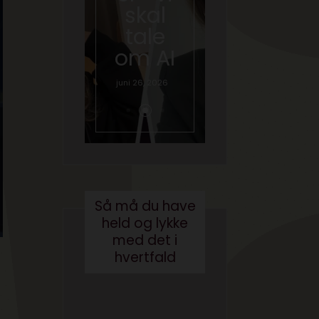
at
skal
rejseko
skrive
tale
rt
en bog
om AI
lukker?
med AI
juni 26, 2026
juni 28, 2026
gust 3, 2026
Så må du have
held og lykke
med det i
hvertfald