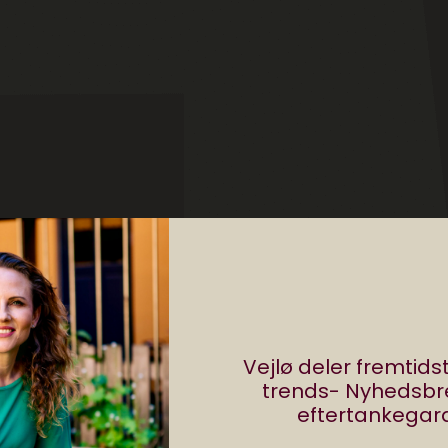
Vejlø deler fremtid
trends- Nyhedsb
eftertankegara