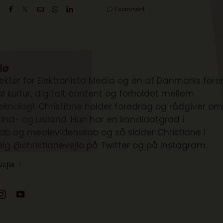
1 comment
lø
irektør for Elektronista Media og en af Danmarks før
tal kultur, digitalt content og forholdet mellem
knologi. Christiane holder foredrag og rådgiver om
i ind- og udland. Hun har en kandidatgrad i
kab og medievidenskab og så sidder Christiane i
ølg @christianevejlo på Twitter og på Instagram.
Vejlø