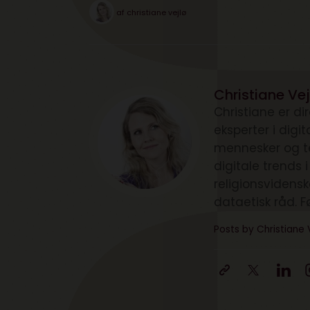
af
christiane vejlø
Christiane Vej
Christiane er d
eksperter i digi
mennesker og te
digitale trends 
religionsvidens
dataetisk råd. F
Posts by Christiane 