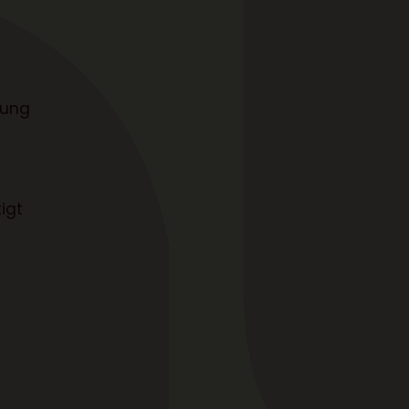
 ung
igt