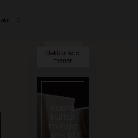
takt
Elektronista
mener
Det er
Kære
Hvem
irkelig
kultur
taber,
ikke
minist
når det
smart
er- vi
fysiske