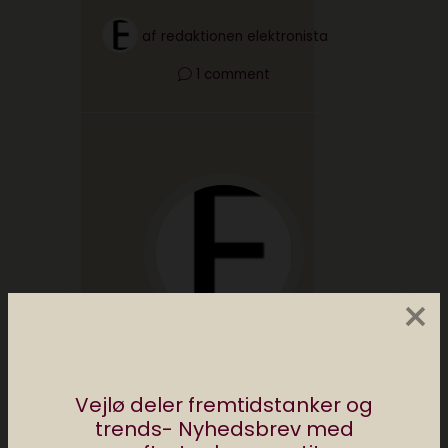
af
redaktionen elektronista
1 comment
×
Redaktionen Elektronista
Elektronista Redaktionen deler tips, apps og
Vejlø deler fremtidstanker og
digitale tricks. Vi skriver om den digitale
trends- Nyhedsbrev med
kultur, om de gadgets du bør kende til og de