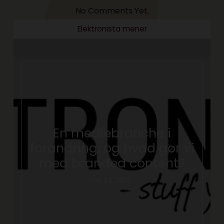
No Comments Yet.
Elektronista mener
En mediebranche i
forandring, og hvad gør vi
med branded content?
maj 24, 2017