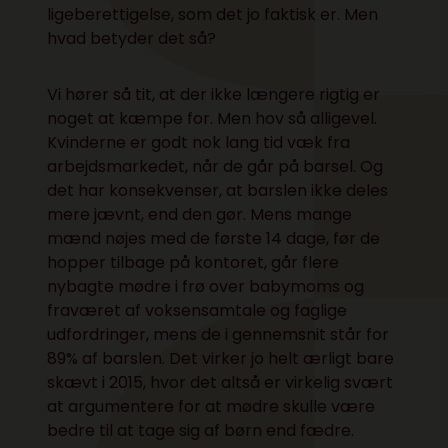
ligeberettigelse, som det jo faktisk er. Men
hvad betyder det så?
Vi hører så tit, at der ikke længere rigtig er
noget at kæmpe for. Men hov så alligevel.
Kvinderne er godt nok lang tid væk fra
arbejdsmarkedet, når de går på barsel. Og
det har konsekvenser, at barslen ikke deles
mere jævnt, end den gør. Mens mange
mænd nøjes med de første 14 dage, før de
hopper tilbage på kontoret, går flere
nybagte mødre i frø over babymoms og
fraværet af voksensamtale og faglige
udfordringer, mens de i gennemsnit står for
89% af barslen. Det virker jo helt ærligt bare
skævt i 2015, hvor det altså er virkelig svært
at argumentere for at mødre skulle være
bedre til at tage sig af børn end fædre.