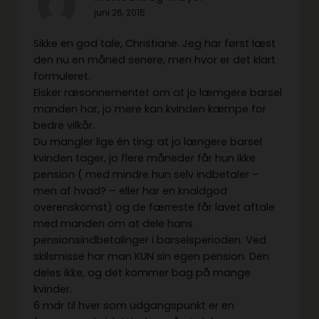
juni 26, 2015
Sikke en god tale, Christiane. Jeg har først læst
den nu en måned senere, men hvor er det klart
formuleret.
Elsker ræsonnementet om at jo læmgere barsel
manden har, jo mere kan kvinden kæmpe for
bedre vilkår.
Du mangler lige én ting: at jo længere barsel
kvinden tager, jo flere måneder får hun ikke
pension ( med mindre hun selv indbetaler –
men af hvad? – eller har en knaldgod
overenskomst) og de færreste får lavet aftale
med manden om at dele hans
pensionsindbetalinger i barselsperioden. Ved
skilsmisse har man KUN sin egen pension. Den
deles ikke, og det kommer bag på mange
kvinder.
6 mdr til hver som udgangspunkt er en