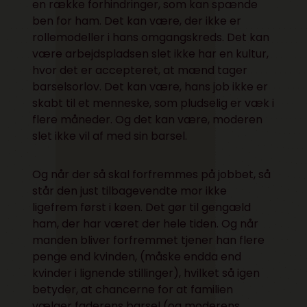
en række forhindringer, som kan spænde
ben for ham. Det kan være, der ikke er
rollemodeller i hans omgangskreds. Det kan
være arbejdspladsen slet ikke har en kultur,
hvor det er accepteret, at mænd tager
barselsorlov. Det kan være, hans job ikke er
skabt til et menneske, som pludselig er væk i
flere måneder. Og det kan være, moderen
slet ikke vil af med sin barsel.
Og når der så skal forfremmes på jobbet, så
står den just tilbagevendte mor ikke
ligefrem først i køen. Det gør til gengæld
ham, der har været der hele tiden. Og når
manden bliver forfremmet tjener han flere
penge end kvinden, (måske endda end
kvinder i lignende stillinger), hvilket så igen
betyder, at chancerne for at familien
vælger faderens barsel (og moderens