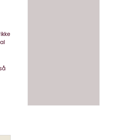
ikke
al
gså