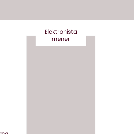
Elektronista
mener
Det er
Kære
virkelig
kultur
ikke
minist
smart
er- vi
at
skal
skrive
tale
and.