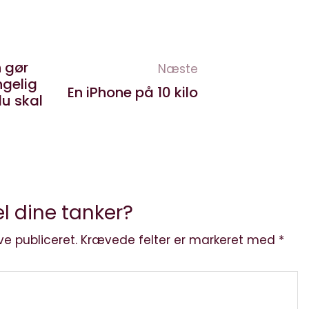
 gør
Næste
ngelig
En iPhone på 10 kilo
du skal
l dine tanker?
ve publiceret.
Krævede felter er markeret med
*