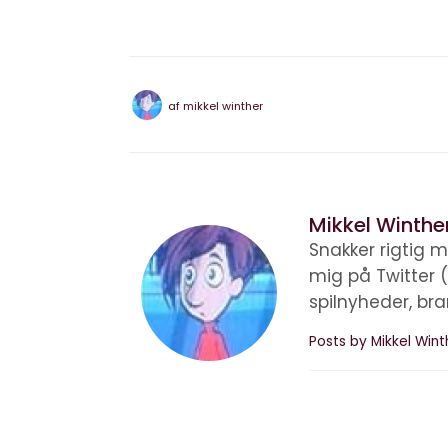
af
mikkel winther
Mikkel Winthe
Snakker rigtig m
mig på Twitter 
spilnyheder, br
Posts by Mikkel Win