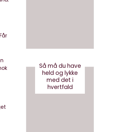
en bog
om AI
med AI
juni 26, 2026
august 3, 2026
Får
en
Så må du have
nok
held og lykke
med det i
hvertfald
get