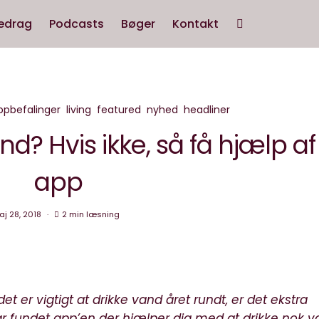
edrag
Podcasts
Bøger
Kontakt
ppbefalinger
living
featured
nyhed
headliner
nd? Hvis ikke, så få hjælp af
app
j 28, 2018
2 min læsning
et er vigtigt at drikke vand året rundt, er det ekstra
r fundet app’en der hjælper dig med at drikke nok v