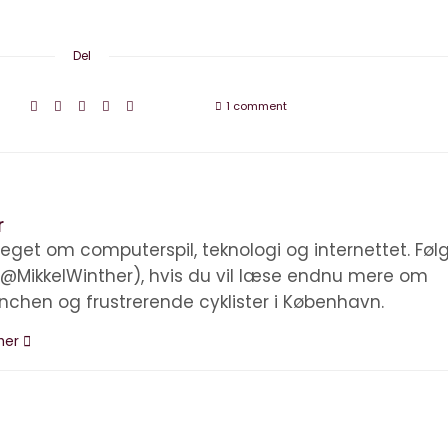
Del
1 comment
r
eget om computerspil, teknologi og internettet. Føl
(@MikkelWinther), hvis du vil læse endnu mere om
anchen og frustrerende cyklister i København.
ther