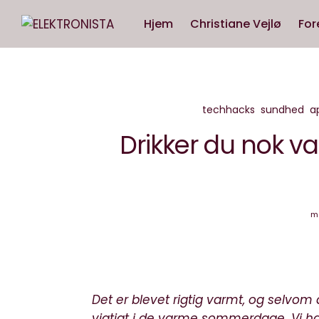
Hjem
Christiane Vejlø
For
techhacks
sundhed
a
Drikker du nok va
ma
Det er blevet rigtig varmt, og selvom d
vigtigt i de varme sommerdage. Vi ha