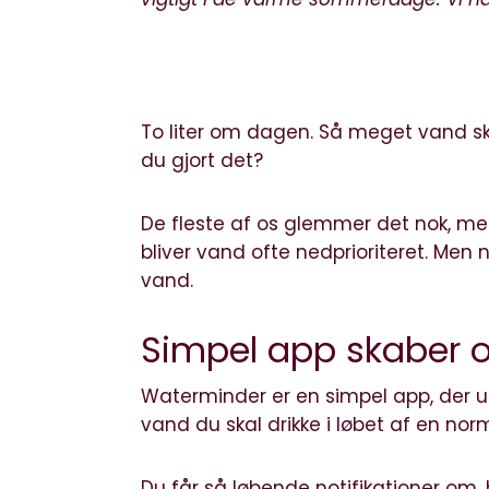
To liter om dagen. Så meget vand ska
du gjort det?
De fleste af os glemmer det nok, me
bliver vand ofte nedprioriteret. Men 
vand.
Simpel app skaber o
Waterminder er en simpel app, der 
vand du skal drikke i løbet af en nor
Du får så løbende notifikationer om, 