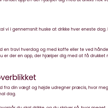
l vi i gennemsnit huske at drikke hver eneste dag. 
d en travl hverdag og med kaffe eller te ved hånd
nu er der en app, der hjælper dig med at få drukket 
verblikket
ud fra din vægt og højde udregner præcis, hvor me
mal dag.
hvornår du skal drikke, og du skriver så, hvor meget