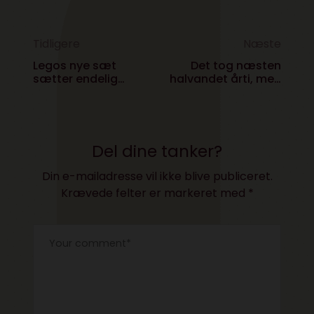
Tidligere
Næste
Legos nye sæt
Det tog næsten
sætter endelig
halvandet årti, men
fokus på den mest
nu er der en tv-serie
oversete i Mario
baseret på et af
universet
verdens største
computerspil
Del dine tanker?
Din e-mailadresse vil ikke blive publiceret.
Krævede felter er markeret med
*