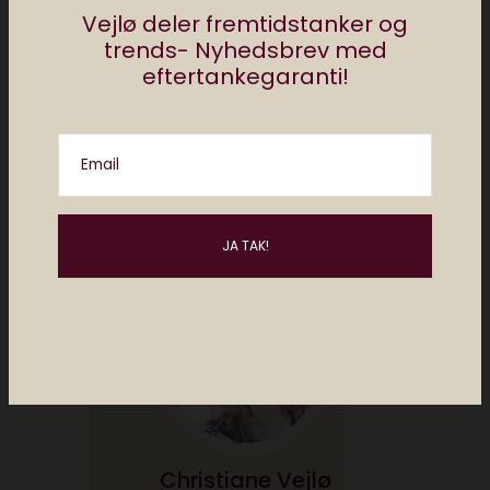
Vejlø deler fremtidstanker og
Del
trends- Nyhedsbrev med
eftertankegaranti!
af
christiane vejlø
Email
0 comments
Christiane Vejlø