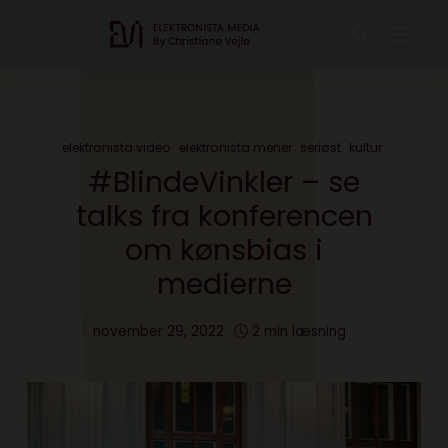
elektronista video
elektronista mener
seriøst
kultur
#BlindeVinkler – se
talks fra konferencen
om kønsbias i
medierne
november 29, 2022
2 min læsning