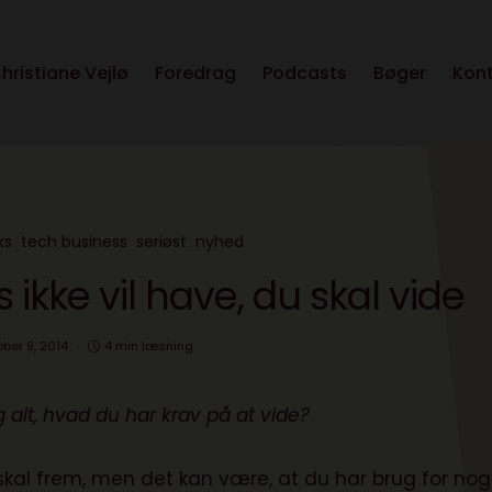
hristiane Vejlø
Foredrag
Podcasts
Bøger
Kon
ks
tech business
seriøst
nyhed
ikke vil have, du skal vide
ober 9, 2014
4 min læsning
g alt, hvad du har krav på at vide?
e skal frem, men det kan være, at du har brug for nog