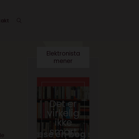
takt
Elektronista
mener
Det er
Kære
virkelig
kultur
ikke
minist
smart
er- vi
le