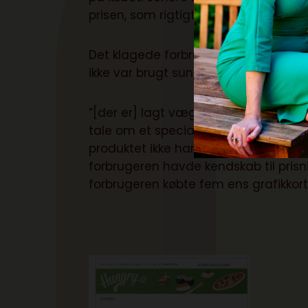
prisen, som rigtigt skulle have været a
Det klagede forbrugeren over til Fo
ikke var brugt sund fornuft, og derfo
”[der er] lagt vægt på, at den udbudte
tale om et specialiseret kvalitetspro
produktet ikke har været annonceret 
forbrugeren havde kendskab til prisn
forbrugeren købte fem ens grafikkort.