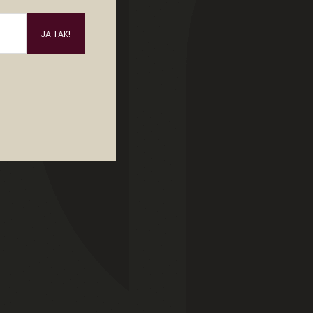
 der
r
 at
, at