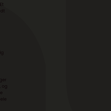
Et
edt
ig
ger
, og
te
hele