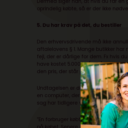
Dermed siger han, at hvis du får en 
oprindelig købte, så er der ikke nød
5. Du har krav på det, du bestiller
Den erhvervsdrivende må ikke annullere
aftalelovens § 1. Mange butikker har 
fejl, der er dårlige for dem. Fx hvis d
have kostet 5.000 kr. (altså prisfejl 
den pris, der står på din ordrebekræf
Undtagelsen er dog, at du skal bruge s
en computer, der ved en fejl er sat ti
sag har tidligere været indbragt for
”En forbruger købte fem grafikkort à
på købet. Senere samme dag annuller