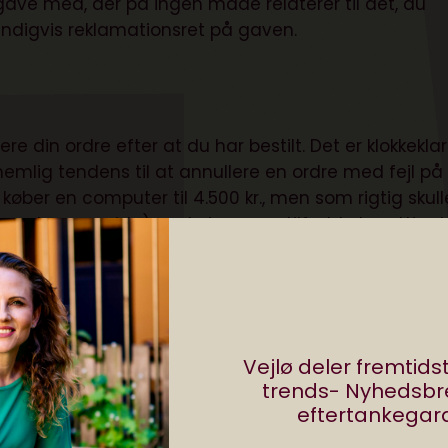
gave med, der på ingen måde relaterer til det, du
vendigvis reklamationsret på gaven.
 din ordre efter at du har bestilt. Det er klokkeklart
nemlig tendens til at annullere en ordre med fejl på
u køber en computer til 4.500 kr., men som rigtig skull
fra sælgernes side), er du i mange tilfælde berettiget 
telse.
und fornuft. Du vil fx muligvis ikke være berettiget 
l 200 kr., men som oprigtig koster 2.000 kr. En lignen
Forbrugerstyrelsen
:
Vejlø deler fremtid
trends- Nyhedsb
eftertankegara
 504 kr. på internettet og modtog en ordrebekræftel
ede den erhvervsdrivende ordren på grund af fejl 