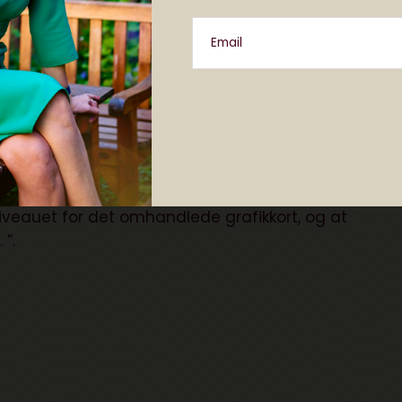
ngivet til 7.845 kr. per grafikkort.”
Email
rbrugerklagenævnet, men klagenævnet var enig i, at
r endte sagen med fordel til butikken.
 pris kun udgør ca. 5 % af den rigtige pris, at der e
dukt, som forudsætter et vist kendskab til produktet,
som et tilbud eller led i en kampagne eller lignende
iveauet for det omhandlede grafikkort, og at
 ”.