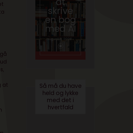
at
skal
et
skrive
ta
tale
en bog
om AI
med AI
juni 26, 2026
august 3, 2026
 gå
 ud
s,
g at
Så må du have
held og lykke
med det i
hvertfald
n