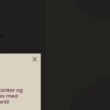
 i
 –
e
×
til
til
de
stanker og
rev med
nti!
se
i