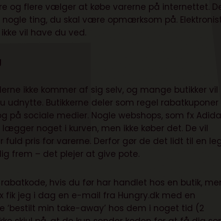
lere og flere vælger at købe varerne på internettet. D
r nogle ting, du skal være opmærksom på. Elektronis
ikke vil have du ved.
g
underne ikke kommer af sig selv, og mange butikker vil
du udnytte. Butikkerne deler som regel rabatkuponer
e og på sociale medier. Nogle webshops, som fx Adida
 lægger noget i kurven, men ikke køber det. De vil
fuld pris for varerne. Derfor gør de det lidt til en le
ig frem – det plejer at give pote.
rabatkode, hvis du før har handlet hos en butik, me
Fx fik jeg i dag en e-mail fra Hungry.dk med en
de ‘bestilt min take-away’ hos dem i noget tid (2