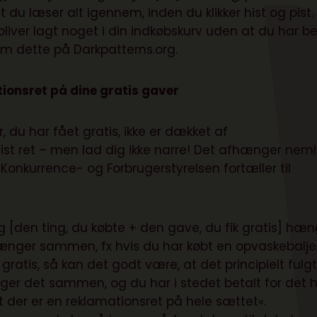
 du læser alt igennem, inden du klikker hist og pist. 
iver lagt noget i din indkøbskurv uden at du har b
som dette på
Darkpatterns.org
.
ionsret på dine gratis gaver
, du har fået gratis, ikke er dækket af
vist ret – men lad dig ikke narre! Det afhænger neml
Konkurrence- og Forbrugerstyrelsen fortæller til
 [den ting, du købte + den gave, du fik gratis] hæn
ænger sammen, fx hvis du har købt en opvaskebalje
ratis, så kan det godt være, at det principielt fulg
ger det sammen, og du har i stedet betalt for det 
t der er en reklamationsret på hele sættet«.