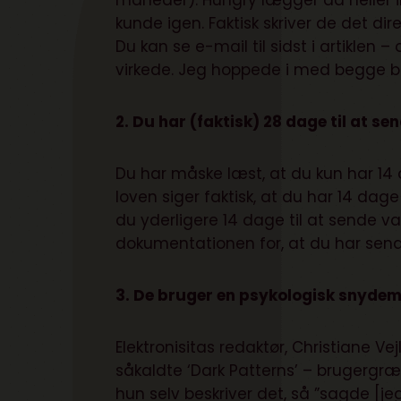
måneder). Hungry lægger da heller ik
kunde igen. Faktisk skriver de det di
Du kan se e-mail til sidst i artiklen –
virkede. Jeg hoppede i med begge ben
2. Du har (faktisk) 28 dage til at se
Du har måske læst, at du kun har 14 d
loven siger faktisk, at du har 14 dage
du yderligere 14 dage til at sende v
dokumentationen for, at du har sendt
3. De bruger en psykologisk snyde
Elektronisitas redaktør, Christiane Vej
såkaldte ‘Dark Patterns’ – brugergræn
hun selv beskriver det, så ”sagde [jeg] v