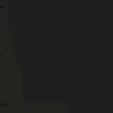
om
s’.
r
Som