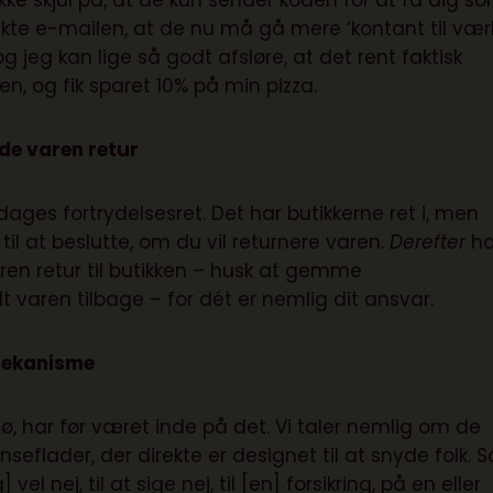
ke skjul på, at de kun sender koden for at få dig s
rekte e-mailen, at de nu må gå mere ‘kontant til værk
 og jeg kan lige så godt afsløre, at det rent faktisk
, og fik sparet 10% på min pizza.
nde varen retur
ages fortrydelsesret. Det har butikkerne ret i, men
 til at beslutte, om du vil returnere varen.
Derefter
ha
aren retur til butikken – husk at gemme
 varen tilbage – for dét er nemlig dit ansvar.
mekanisme
lø,
har før været inde på det
. Vi taler nemlig om de
seflader, der direkte er designet til at snyde folk. 
el nej, til at sige nej, til [en] forsikring, på en eller