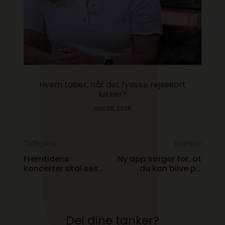
Hvem taber, når det fysiske rejsekort
lukker?
juni 28, 2026
Tidligere
Næste
Fremtidens
Ny app sørger for, at
koncerter skal ses
du kan blive på
på iPad’en
Roskilde for evigt
Del dine tanker?