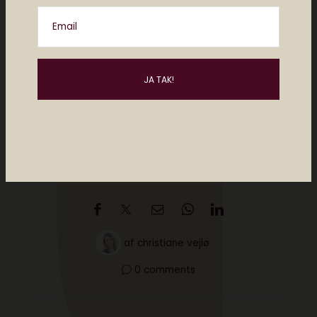
Email
Del
af
christiane vejlø
0 comments