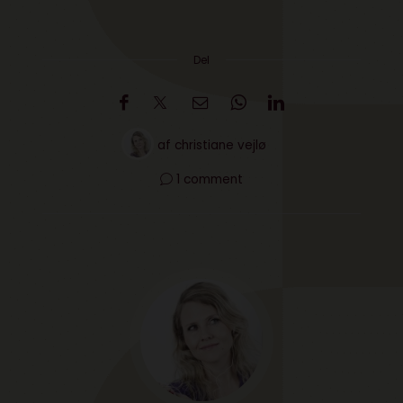
Del
af
christiane vejlø
1 comment