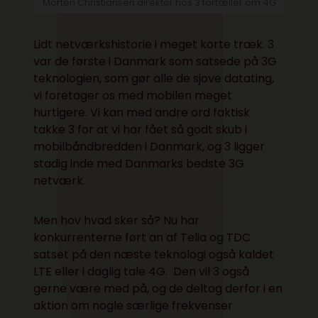
Morten Christiansen direktør hos 3 fortæller om 4G
Lidt netværkshistorie i meget korte træk. 3
var de første i Danmark som satsede på 3G
teknologien, som gør alle de sjove datating,
vi foretager os med mobilen meget
hurtigere. Vi kan med andre ord faktisk
takke 3 for at vi har fået så godt skub i
mobilbåndbredden i Danmark, og 3 ligger
stadig inde med Danmarks bedste 3G
netværk.
Men hov hvad sker så? Nu har
konkurrenterne ført an af Telia og TDC
satset på den næste teknologi også kaldet
LTE eller i daglig tale 4G. Den vil 3 også
gerne være med på, og de deltog derfor i en
aktion om nogle særlige frekvenser