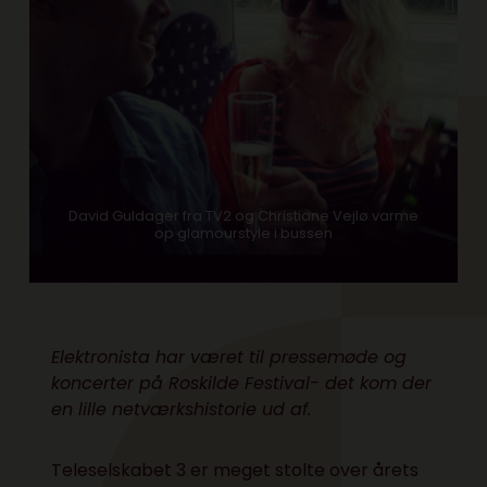
David Guldager fra TV2 og Christiane Vejlø varme
op glamourstyle i bussen
Elektronista har været til pressemøde og
koncerter på Roskilde Festival- det kom der
en lille netværkshistorie ud af.
Teleselskabet 3 er meget stolte over årets