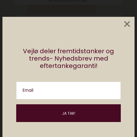
Smack my bitch up?
×
Med @saxberg og @astridmn
Chiller bare til lidt musik jo...
Vejlø deler fremtidstanker og
trends- Nyhedsbrev med
Rullende bodega
eftertankegaranti!
Email