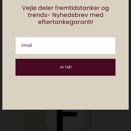
Vejlø deler fremtidstanker og
trends- Nyhedsbrev med
eftertankegaranti!
Del
Email
af
redaktionen elektronista
0 comments