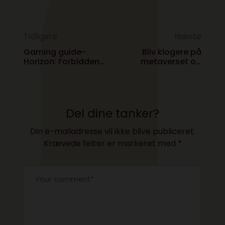
Tidligere
Næste
Gaming guide-
Bliv klogere på
Horizon: Forbidden
metaverset og
West og Elden Ring
forstå hvorfor
gaming spiller en
central rolle i det
Del dine tanker?
Din e-mailadresse vil ikke blive publiceret.
Krævede felter er markeret med
*