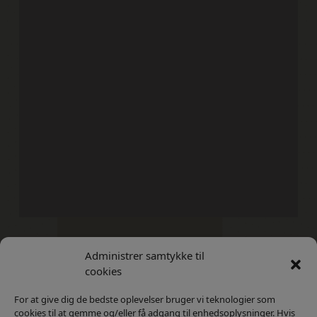
Administrer samtykke til
Kontakt
Privatlivs Politik
cookies
For at give dig de bedste oplevelser bruger vi teknologier som
cookies til at gemme og/eller få adgang til enhedsoplysninger. Hvis