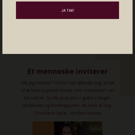
The Headphone er en nul-nonsens-
høretelefon, der er perfekt til dig, der bare
vil have god lyd, et simpelt design, og noget
der er nemt at bruge. Det er en høretelefon,
der gør sig godt både på løbeturen, men
også som dagligdagshøretelefoner.