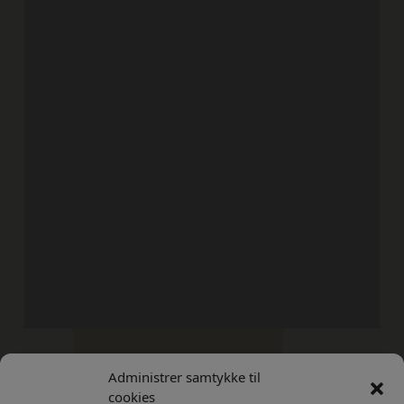
Administrer samtykke til
Kontakt
Privatlivs Politik
cookies