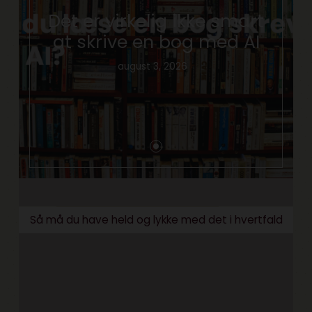
Det er virkelig ikke smart
at skrive en bog med AI
august 3, 2026
Så må du have held og lykke med det i hvertfald