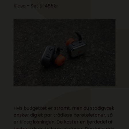
K’asq – Set til 485kr
Hvis budgettet er stramt, men du stadigvæk
ønsker dig et par trådløse høretelefoner, så
er K’asq løsningen. De koster en fjerdedel af
testens dyreste høretelefoner. Den lave pris