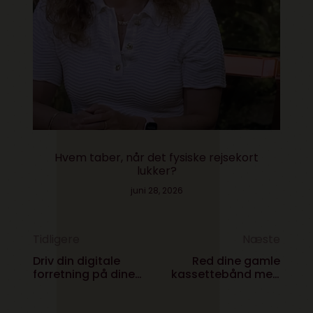
Hvem taber, når det fysiske rejsekort
lukker?
juni 28, 2026
Tidligere
Næste
Driv din digitale
Red dine gamle
forretning på dine
kassettebånd med
vilkår
en computer og en
brugt båndoptager