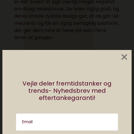
er det svært at sige særlig meget negativt
om Bragi Headphone. De lyder rigtig godt, og
deres smalle fysiske design gør, at de går i ét
med øret og får en rigtig behagelig pasform,
der gør dem rare at have på selv i flere
timer af gangen.
×
Vejlø deler fremtidstanker og
trends- Nyhedsbrev med
eftertankegaranti!
Email