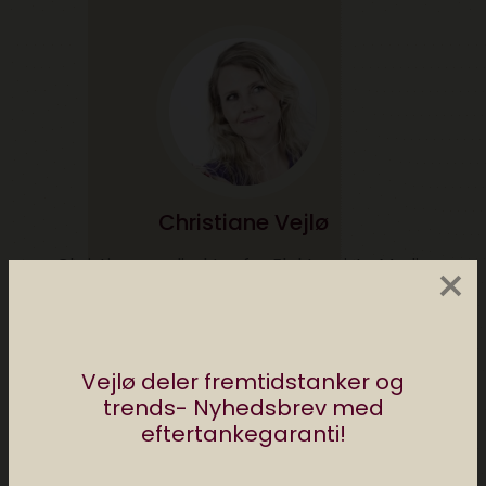
Christiane Vejlø
Christiane er direktør for Elektronista Media
×
og en af Danmarks førende eksperter i
digital kultur, digitalt content og forholdet
mellem mennesker og teknologi. Christiane
holder foredrag og rådgiver om digitale
Vejlø deler fremtidstanker og
trends i ind- og udland. Hun har en
trends- Nyhedsbrev med
kandidatgrad i religionsvidenskab og
eftertankegaranti!
medievidenskab og så sidder Christiane i
dataetisk råd. Følg @christianevejlo på