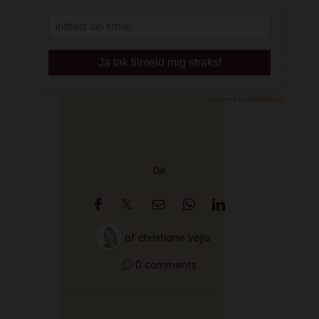
Del
af
christiane vejlø
0 comments