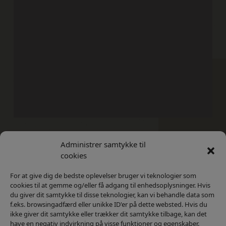
Administrer samtykke til
Kontakt
Privatlivs Politik
cookies
For at give dig de bedste oplevelser bruger vi teknologier som
cookies til at gemme og/eller få adgang til enhedsoplysninger. Hvis
du giver dit samtykke til disse teknologier, kan vi behandle data som
f.eks. browsingadfærd eller unikke ID'er på dette websted. Hvis du
ikke giver dit samtykke eller trækker dit samtykke tilbage, kan det
have en negativ indvirkning på visse funktioner og egenskaber.