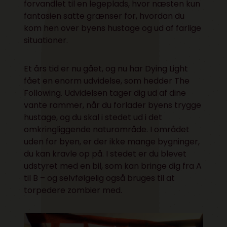
forvandlet til en legeplads, hvor næsten kun
fantasien satte grænser for, hvordan du
kom hen over byens hustage og ud af farlige
situationer.
Et års tid er nu gået, og nu har Dying Light
fået en enorm udvidelse, som hedder The
Following. Udvidelsen tager dig ud af dine
vante rammer, når du forlader byens trygge
hustage, og du skal i stedet ud i det
omkringliggende naturområde. I området
uden for byen, er der ikke mange bygninger,
du kan kravle op på. I stedet er du blevet
udstyret med en bil, som kan bringe dig fra A
til B – og selvfølgelig også bruges til at
torpedere zombier med.