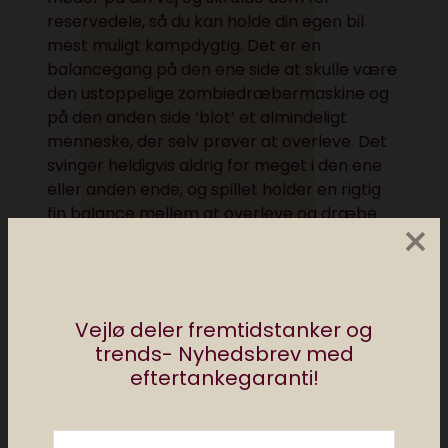
reservedele, så du kan holde din egen bil
mest muligt kampdygtig. Det er en
balancegang på den ene side at skulle være
den ustoppelige zombiedræbermaskine og
på den anden side ‘blot’ et almindeligt
menneske, der selv prøver at overleve. Det
svinger heldigvis aldrig for meget i den ene
eller anden ende, og spillet holder en rigtig
fin balance mellem at overleve og dræbe
×
fjender. Så uanset om du er tyve eller fem
timer inde i spillet, så er det stadigvæk
nødvendigt at samle gaffatape, plastik og
andre ting op fra skuffer og kasser, du løber
Vejlø deler fremtidstanker og
ind i undervejs i spillet, så du kan omdanne
trends- Nyhedsbrev med
dem til våben og reservedele.
eftertankegaranti!