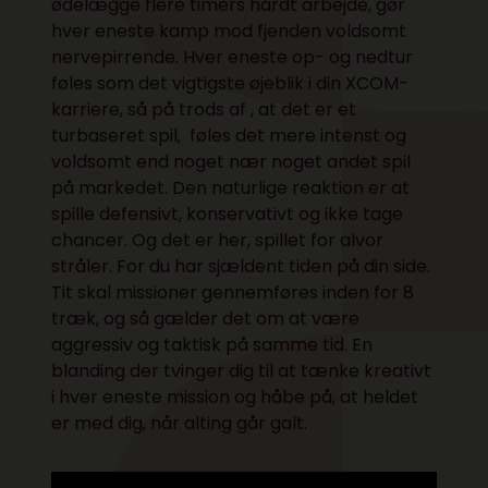
ødelægge flere timers hårdt arbejde, gør
hver eneste kamp mod fjenden voldsomt
nervepirrende. Hver eneste op- og nedtur
føles som det vigtigste øjeblik i din XCOM-
karriere, så på trods af , at det er et
turbaseret spil, føles det mere intenst og
voldsomt end noget nær noget andet spil
på markedet. Den naturlige reaktion er at
spille defensivt, konservativt og ikke tage
chancer. Og det er her, spillet for alvor
stråler. For du har sjældent tiden på din side.
Tit skal missioner gennemføres inden for 8
træk, og så gælder det om at være
aggressiv og taktisk på samme tid. En
blanding der tvinger dig til at tænke kreativt
i hver eneste mission og håbe på, at heldet
er med dig, når alting går galt.