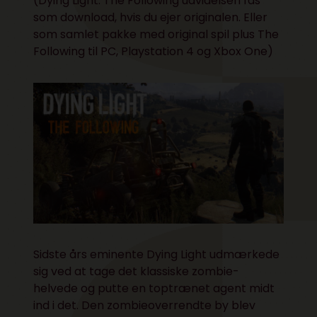
(Dying Light: The Following udvidelsen fås
som download, hvis du ejer originalen. Eller
som samlet pakke med original spil plus The
Following til
PC
,
Playstation 4
og
Xbox One
)
Sidste års
eminente Dying Light udmærkede
sig
ved at tage det klassiske zombie-
helvede og putte en toptrænet agent midt
ind i det. Den zombieoverrendte by blev