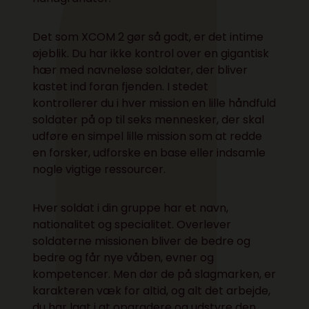
Det som XCOM 2 gør så godt, er det intime
øjeblik. Du har ikke kontrol over en gigantisk
hær med navneløse soldater, der bliver
kastet ind foran fjenden. I stedet
kontrollerer du i hver mission en lille håndfuld
soldater på op til seks mennesker, der skal
udføre en simpel lille mission som at redde
en forsker, udforske en base eller indsamle
nogle vigtige ressourcer.
Hver soldat i din gruppe har et navn,
nationalitet og specialitet. Overlever
soldaterne missionen bliver de bedre og
bedre og får nye våben, evner og
kompetencer. Men dør de på slagmarken, er
karakteren væk for altid, og alt det arbejde,
du har lagt i at opgradere og udstyre den