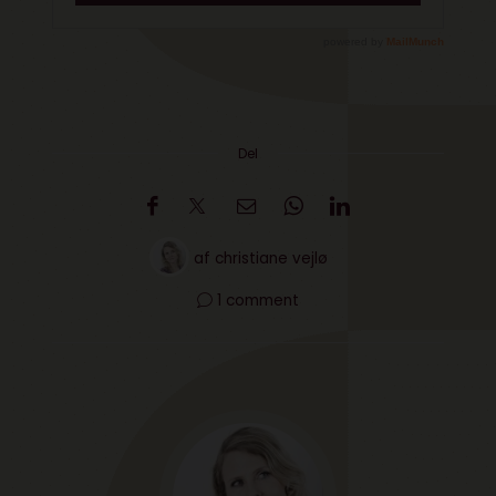
Del
af
christiane vejlø
1 comment