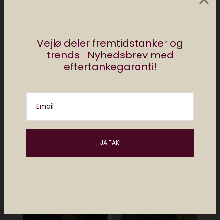
×
Vejlø deler fremtidstanker og
Måske kan du lide..
trends- Nyhedsbrev med
eftertankegaranti!
Email