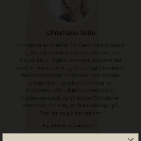
Christiane Vejlø
Christiane er direktør for Elektronista Media
og en af Danmarks førende eksperter i
digital kultur, digitalt content og forholdet
mellem mennesker og teknologi. Christiane
holder foredrag og rådgiver om digitale
trends i ind- og udland. Hun har en
kandidatgrad i religionsvidenskab og
medievidenskab og så sidder Christiane i
dataetisk råd. Følg @christianevejlo på
Twitter og på Instagram.
Posts by Christiane Vejlø