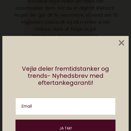
hotteste apps inden din nabo har
downloadet dem. Har du et digitalt lifehack.
Noget der gør dit liv nemmere, så send det til
mj@elektronista.dk og så trykker vi det
måske. Husk at følge os på
Facebook.dk/ElektronistaDK
×
Posts by Redaktionen Elektronista
Vejlø deler fremtidstanker og
trends- Nyhedsbrev med
Måske kan du lide..
eftertankegaranti!
Email