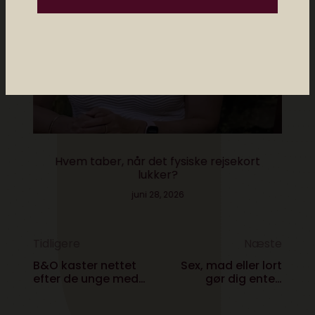
Hvem taber, når det fysiske rejsekort
lukker?
juni 28, 2026
Tidligere
Næste
B&O kaster nettet
Sex, mad eller lort
efter de unge med
gør dig enten
metalliske fashion
lykkelig eller slår dig
høretelefoner
ihjel