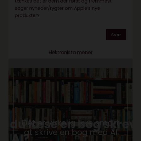
tænkes det er dem der først og fremmest
søger nyheder/rygter om Apple’s nye
produkter?
Svar
Elektronista mener
Det er virkelig ikke smart
at skrive en bog med AI