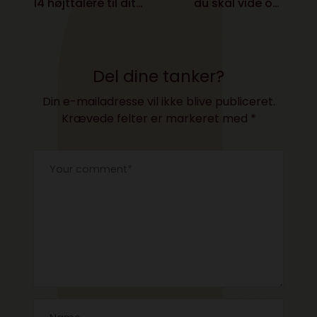
14 højttalere til dit
du skal vide om
surround-anlæg?
Netflix, Apple og
Samsung lige nu?
Del dine tanker?
Din e-mailadresse vil ikke blive publiceret.
Krævede felter er markeret med
*