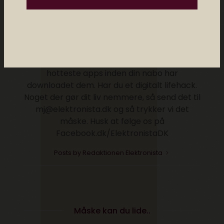
Redaktionen Elektronista
Elektronista Redaktionen deler tips, apps og
digitale tricks. Vi skriver om den digitale
kultur, om de gadgets du bør kende til og de
hotteste apps inden din nabo har
downloadet dem. Har du et digitalt lifehack.
Noget der gør dit liv nemmere, så send det til
mj@elektronista.dk og så trykker vi det
måske. Husk at følge os på
Facebook.dk/ElektronistaDK
Posts by Redaktionen Elektronista
Måske kan du lide..