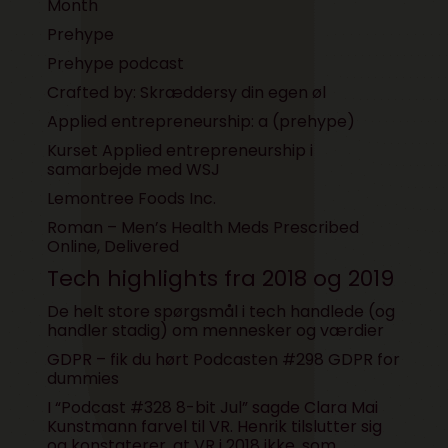
Month
Prehype
Prehype podcast
Crafted by: Skræddersy din egen øl
Applied entrepreneurship: a (prehype)
K
urset Applied entrepreneurship i
samarbejde med WSJ
Lemontree Foods Inc.
Roman – Men’s Health Meds Prescribed
Online, Delivered
Tech highlights fra 2018 og 2019
De helt store spørgsmål i tech handlede (og
handler stadig) om mennesker og værdier
GDPR – fik du hørt
Podcasten #298 GDPR for
dummies
I “
Podcast #328 8-bit Jul
” sagde Clara Mai
Kunstmann farvel til VR. Henrik tilslutter sig
og konstaterer, at
VR i 2018 ikke, som