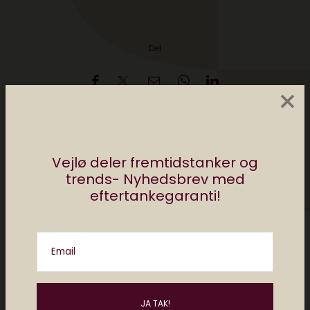
Del
×
af
redaktionen elektronista
0 comments
Vejlø deler fremtidstanker og
trends- Nyhedsbrev med
eftertankegaranti!
Email