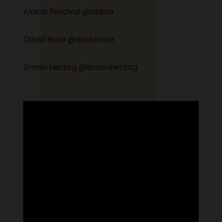
Alaina Percival @alaina
David Rose @davidrose
Simon Herzog @simonherzog