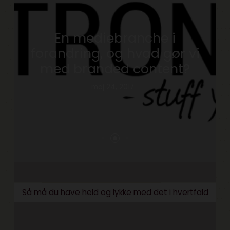
En mediebranche i
forandring, og hvad gør vi
med branded content?
maj 24, 2017
Så må du have held og lykke med det i hvertfald