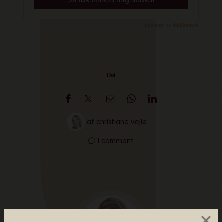
Del
af
christiane vejlø
1 comment
×