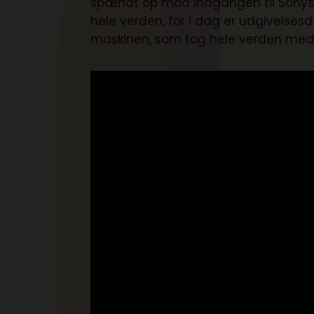
spændt op mod indgangen til Sonys ja
hele verden, for i dag er udgivelses
maskinen, som tog hele verden med 