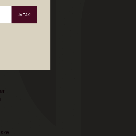
rier
m
er
u
iske