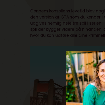
Gennem konsollens levetid blev nogle
den version af GTA som du kender i d
udgives nemlig hele tre spil i serien 
spil der bygger videre på hinanden, 
hvor du kan udføre alle dine kriminell