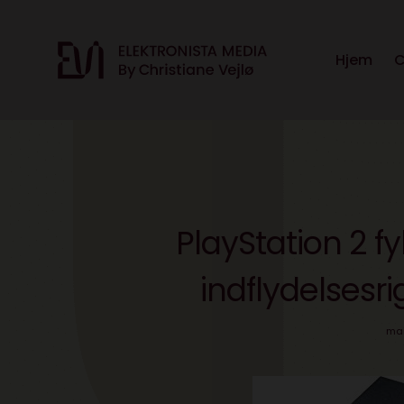
Hjem
C
PlayStation 2 f
indflydelsesr
mar