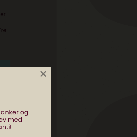
 er
Tre
×
stanker og
rev med
nti!