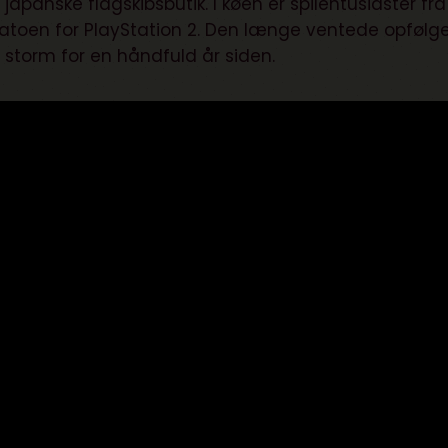
panske flagskibsbutik. I køen er spilentusiaster fra
datoen for PlayStation 2. Den længe ventede opfølger
storm for en håndfuld år siden.