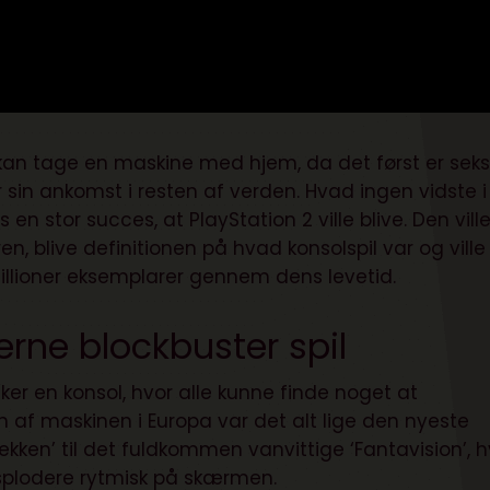
 kan tage en maskine med hjem, da det først er sek
sin ankomst i resten af verden. Hvad ingen vidste i
en stor succes, at PlayStation 2 ville blive. Den vill
, blive definitionen på hvad konsolspil var og ville
lioner eksemplarer gennem dens levetid.
rne blockbuster spil
er en konsol, hvor alle kunne finde noget at
 af maskinen i Europa var det alt lige den nyeste
ken’ til det fuldkommen vanvittige ‘Fantavision’, h
eksplodere rytmisk på skærmen.