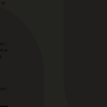
til
kt i
l er
g
 som