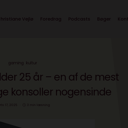
hristiane Vejlø
Foredrag
Podcasts
Bøger
Kon
gaming
kultur
ylder 25 år – en af de mest
ige konsoller nogensinde
ts 17, 2025
3 min læsning