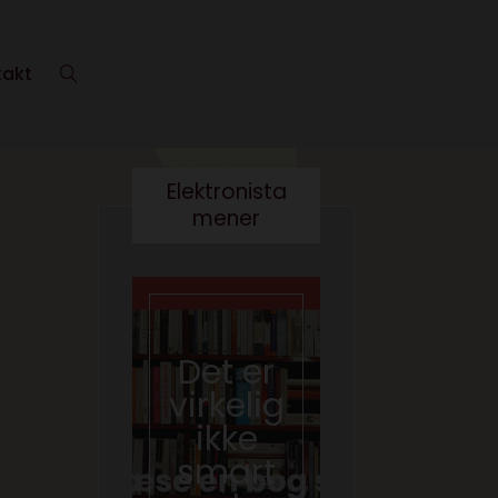
takt
Elektronista
mener
Det er
Kære
virkelig
kultur
ikke
minist
smart
er- vi