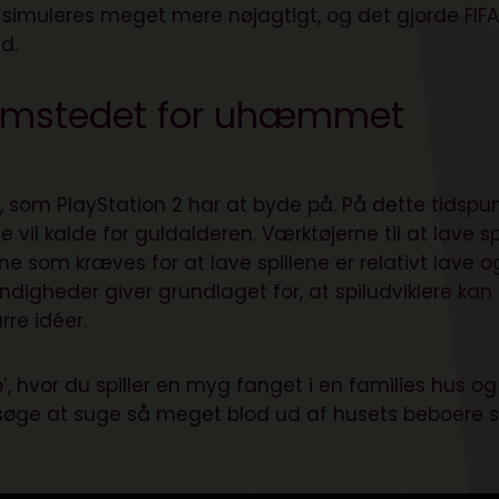
 simuleres meget mere nøjagtigt, og det gjorde FIFA 
d.
hjemstedet for uhæmmet
som PlayStation 2 har at byde på. På dette tidspun
vil kalde for guldalderen. Værktøjerne til at lave spi
e som kræves for at lave spillene er relativt lave o
heder giver grundlaget for, at spiludviklere kan
re idéer.
o’, hvor du spiller en myg fanget i en families hus og
søge at suge så meget blod ud af husets beboere