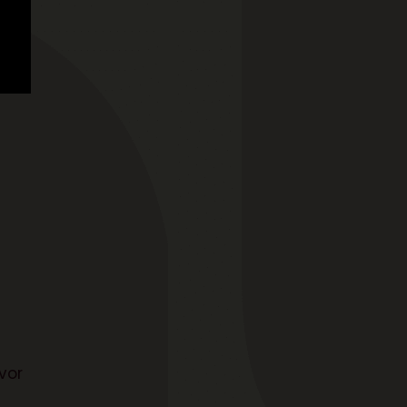
s
e
vor