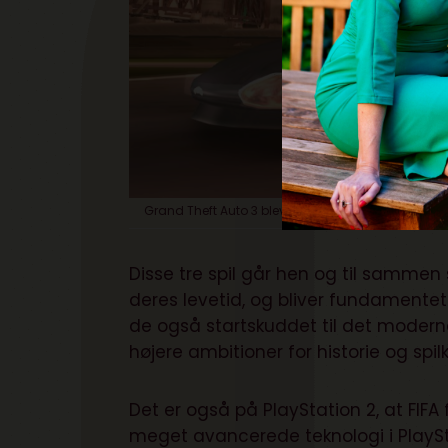
Grand Theft Auto 3 blev seriens vendepunkt, hvor de
Disse tre spil går hen og til samme
deres levetid, og bliver fundamentet
de også startskuddet til det moder
højere ambitioner for historie og spilk
Det er også på PlayStation 2, at FIFA 
meget avancerede teknologi i PlaySta