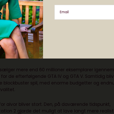
Email
t forvandlede sig til en af verdens største og mest indflydelsesrige spilse
n sælger mere end 60 millioner eksemplarer igenne
 for de efterfølgende GTA IV og GTA V. Samtidig bliv
ne blockbuster spil, med enorme budgetter og endn
valitet.
for alvor bliver stort. Den, på daværende tidspunkt,
tion 2 gjorde det muligt at lave langt mere realist