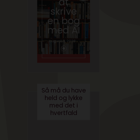
at
skal
skrive
tale
en bog
om AI
med AI
juni 26, 2026
august 3, 2026
Så må du have
held og lykke
med det i
hvertfald