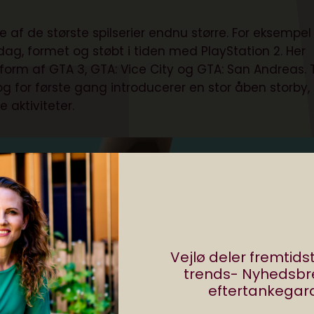
 af de største spilserier endnu større. For eksempel
ag, formet og støbt i tiden med PlayStation 2. Her
i form af GTA 3, GTA: Vice City og GTA: San Andreas. 
og for første gang introducerer en stor åben storby,
e aktiviteter.
Vejlø deler fremtid
trends- Nyhedsb
eftertankegara