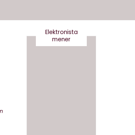
Elektronista
mener
Det er
Kære
virkelig
kultur
ikke
minist
smart
er- vi
en
at
skal
skrive
tale