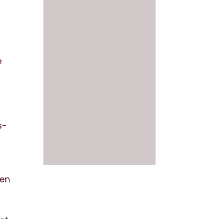
e
s-
 en