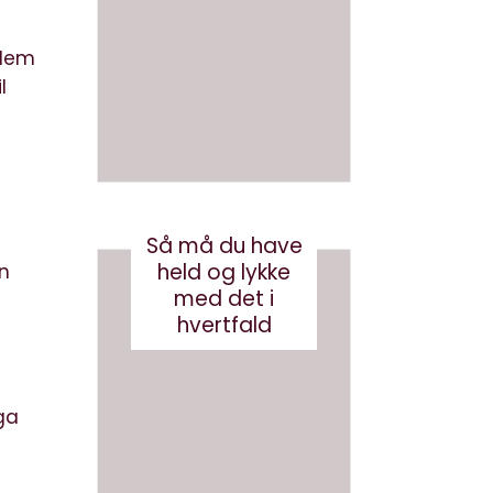
en bog
om AI
med AI
llem
juni 26, 2026
august 3, 2026
l
Så må du have
held og lykke
en
med det i
hvertfald
ga