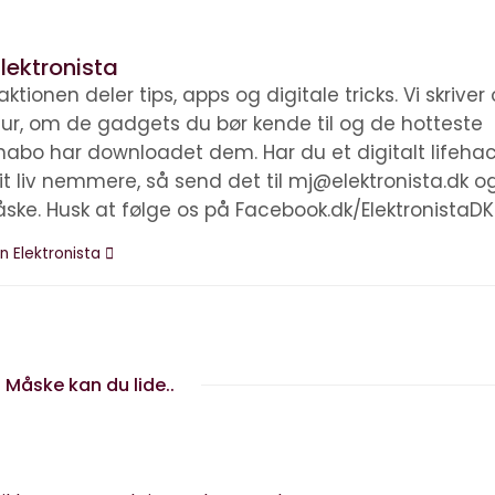
lektronista
ktionen deler tips, apps og digitale tricks. Vi skrive
ltur, om de gadgets du bør kende til og de hotteste
nabo har downloadet dem. Har du et digitalt lifehac
it liv nemmere, så send det til mj@elektronista.dk o
åske. Husk at følge os på Facebook.dk/ElektronistaDK
n Elektronista
Måske kan du lide..