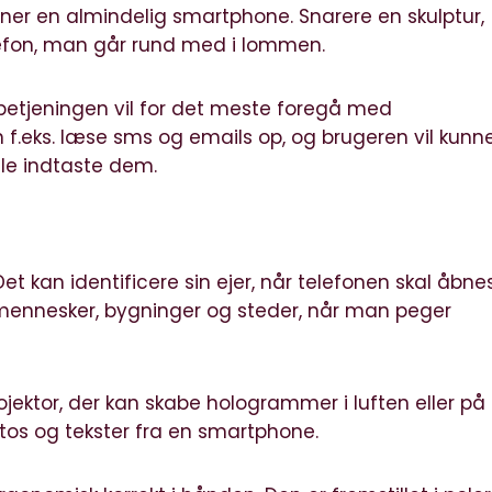
gner en almindelig smartphone. Snarere en skulptur,
elefon, man går rund med i lommen.
n betjeningen vil for det meste foregå med
eks. læse sms og emails op, og brugeren vil kunn
lle indtaste dem.
et kan identificere sin ejer, når telefonen skal åbne
ennesker, bygninger og steder, når man peger
jektor, der kan skabe hologrammer i luften eller på
tos og tekster fra en smartphone.