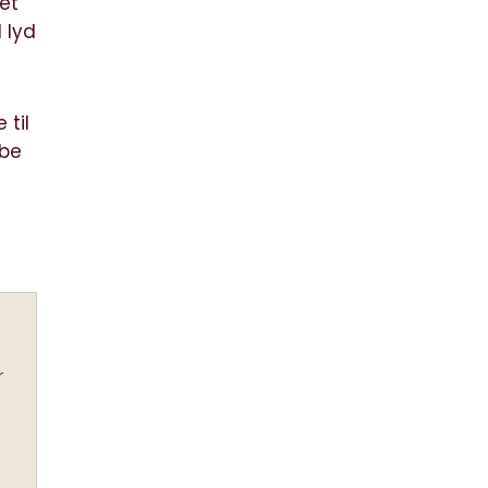
ret
 lyd
 til
øbe