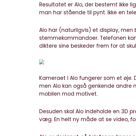
Resultatet er Alo,
der bestemt ikke li
man har stående til pynt. Ikke en t
Alo har (naturligvis) et display, me
stemmekommandoer. Telefonen kan f.
diktere sine beskeder frem for at sku
Kameraet i Alo fungerer som et øje. D
men Alo kan også genkende andre m
mobilen mod motivet.
Desuden skal Alo indeholde en 3D pro
væg. En helt ny måde at se video, fo