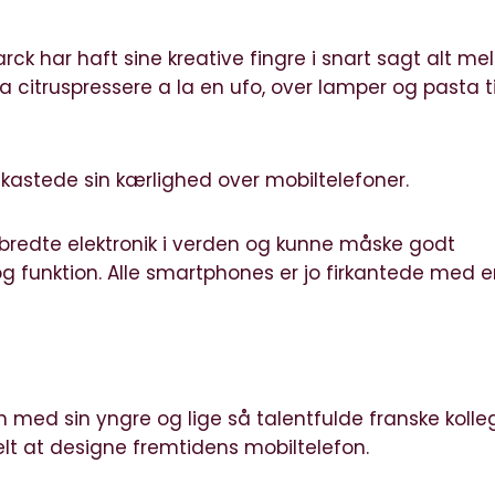
rck har haft sine kreative fingre i snart sagt alt me
a citruspressere a la en ufo, over lamper og pasta ti
 kastede sin kærlighed over mobiltelefoner.
dbredte elektronik i verden og kunne måske godt
 og funktion. Alle smartphones er jo firkantede med 
 med sin yngre og lige så talentfulde franske kolle
lt at designe fremtidens mobiltelefon.