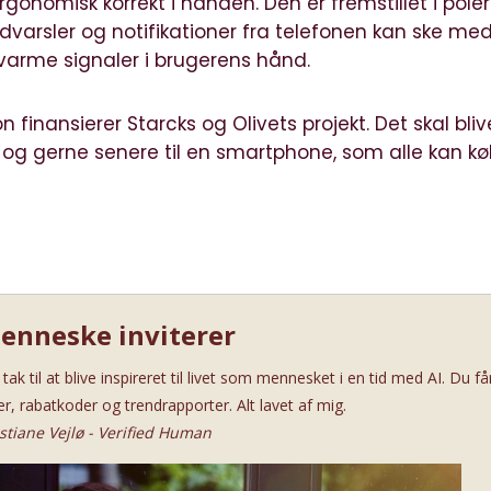
ergonomisk korrekt i hånden. Den er fremstillet i pole
dvarsler og notifikationer fra telefonen kan ske med
varme signaler i brugerens hånd.
inansierer Starcks og Olivets projekt. Det skal blive
 og gerne senere til en smartphone, som alle kan k